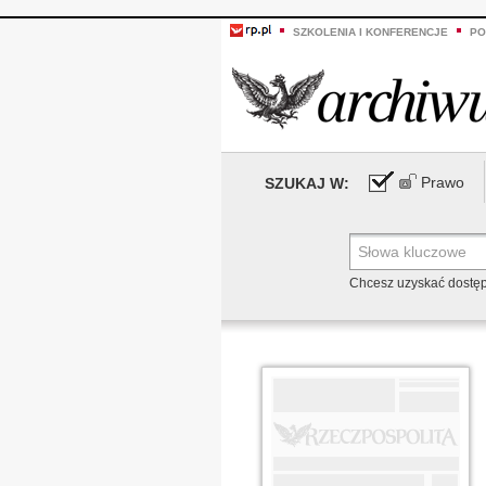
SZKOLENIA I KONFERENCJE
PO
Prawo
SZUKAJ W:
Chcesz uzyskać dostę