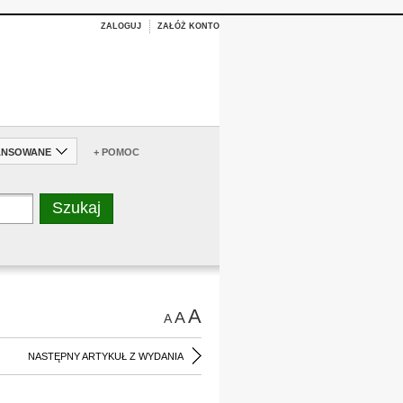
ZALOGUJ
ZAŁÓŻ KONTO
ANSOWANE
+ POMOC
A
A
A
NASTĘPNY ARTYKUŁ Z WYDANIA