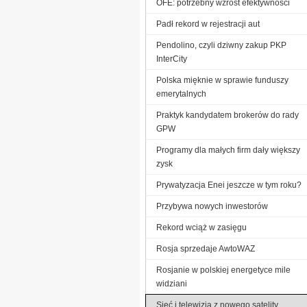
OFE: potrzebny wzrost efektywności
Padł rekord w rejestracji aut
Pendolino, czyli dziwny zakup PKP
InterCity
Polska mięknie w sprawie funduszy
emerytalnych
Praktyk kandydatem brokerów do rady
GPW
Programy dla małych firm dały większy
zysk
Prywatyzacja Enei jeszcze w tym roku?
Przybywa nowych inwestorów
Rekord wciąż w zasięgu
Rosja sprzedaje AwtoWAZ
Rosjanie w polskiej energetyce mile
widziani
Sieć i telewizja z nowego satelity