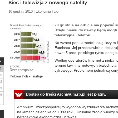
Sieć i telewizja z nowego satelity
10 grudnia 2010 | Ekonomia | tbo
20 grudnia na orbicie ma pojawić si
Dzięki niemu dostawcy będą mogli 
telewizyjne i telefon
Na wzrost popularności usług liczy m.
Eutelsatu. Jej przedstawiciele deklar
nawet 5 proc. polskiego rynku dostępu
Według operatorów Internet z nieba to 
terenie tzw. internetowych białych pl
źródło:
D
Rzeczpospolita
cyfrowego. Problemem jednak są ceny.
5
Połowa Polski surfuje
12
19
Dostęp do treści Archiwum.rp.pl jest płatny.
26
Archiwum Rzeczpospolitej to wygodna wyszukiwarka archiw
na łamach dziennika od 1993 roku. Unikalne źródło wiedzy o
perspektywę ekonomiczną i prawną.