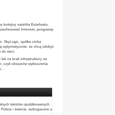
ę kolejny satelita Eutelsatu.
zaoferować Internet, programy
in. SkyLogic, spółka córka
ują optymistycznie, że chcą zdobyć
 do sieci.
lek na brak infrastruktury na
am, czyli obszarów wykluczenia
...
alnych tekstów opublikowanych
 Polsce i świecie, wzbogacone o