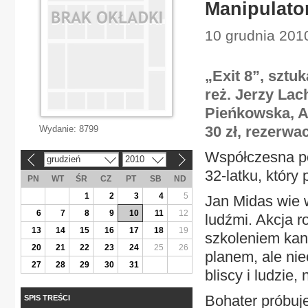
Manipulato
10 grudnia 201
„Exit 8”, sztu
reż. Jerzy La
Pieńkowska, An
30 zł, rezerwac
Wydanie:
8799
Współczesna p
grudzień
2010
«
»
32-latku, który
PN
WT
ŚR
CZ
PT
SB
ND
1
2
3
4
5
Jan Midas wie 
6
7
8
9
10
11
12
ludźmi. Akcja 
13
14
15
16
17
18
19
szkoleniem kan
20
21
22
23
24
25
26
planem, ale ni
27
28
29
30
31
bliscy i ludzie,
Bohater próbuje
SPIS TREŚCI