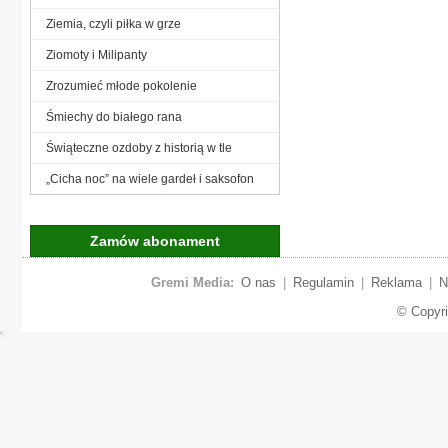
Ziemia, czyli piłka w grze
Ziomoty i Milipanty
Zrozumieć młode pokolenie
Śmiechy do białego rana
Świąteczne ozdoby z historią w tle
„Cicha noc” na wiele gardeł i saksofon
Zamów abonament
Gremi Media:
O nas
|
Regulamin
|
Reklama
|
N
© Copyr