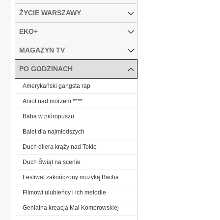
ŻYCIE WARSZAWY
EKO+
MAGAZYN TV
PO GODZINACH
Amerykański gangsta rap
Anioł nad morzem ****
Baba w pióropuszu
Balet dla najmłodszych
Duch dilera krąży nad Tokio
Duch Świąt na scenie
Festiwal zakończony muzyką Bacha
Filmowi ulubieńcy i ich melodie
Genialna kreacja Mai Komorowskiej