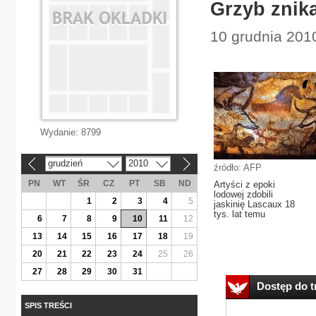
Grzyb znik
10 grudnia 2010
Wydanie:
8799
grudzień
2010
«
»
źródło: AFP
PN
WT
ŚR
CZ
PT
SB
ND
Artyści z epoki
lodowej zdobili
1
2
3
4
5
jaskinię Lascaux 18
tys. lat temu
6
7
8
9
10
11
12
13
14
15
16
17
18
19
20
21
22
23
24
25
26
27
28
29
30
31
Dostęp do tr
SPIS TREŚCI