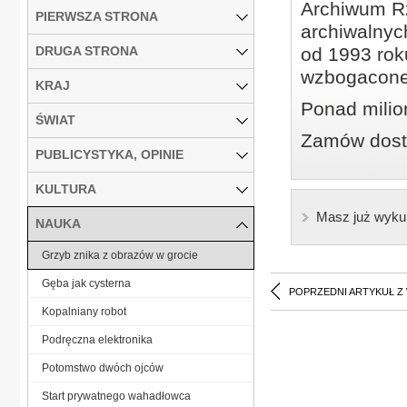
Archiwum Rz
PIERWSZA STRONA
archiwalnyc
DRUGA STRONA
od 1993 roku
wzbogacone
KRAJ
Ponad milio
ŚWIAT
Zamów dostę
PUBLICYSTYKA, OPINIE
KULTURA
Masz już wyku
NAUKA
Grzyb znika z obrazów w grocie
Gęba jak cysterna
POPRZEDNI ARTYKUŁ Z
Kopalniany robot
Podręczna elektronika
Potomstwo dwóch ojców
Start prywatnego wahadłowca