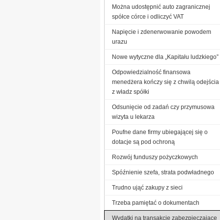
Można udostępnić auto zagranicznej
spółce córce i odliczyć VAT
Napięcie i zdenerwowanie powodem
urazu
Nowe wytyczne dla „Kapitału ludzkiego”
Odpowiedzialność finansowa
menedżera kończy się z chwilą odejścia
z władz spółki
Odsunięcie od zadań czy przymusowa
wizyta u lekarza
Poufne dane firmy ubiegającej się o
dotacje są pod ochroną
Rozwój funduszy pożyczkowych
Spóźnienie szefa, strata podwładnego
Trudno ująć zakupy z sieci
Trzeba pamiętać o dokumentach
Wydatki na transakcje zabezpieczające