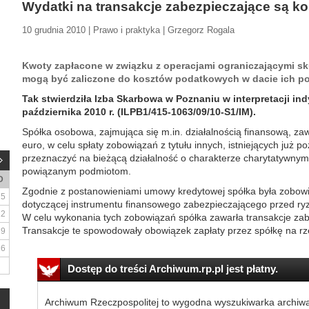
Wydatki na transakcje zabezpieczające są 
10 grudnia 2010 | Prawo i praktyka | Grzegorz Rogala
Kwoty zapłacone w związku z operacjami ograniczającymi sk
mogą być zaliczone do kosztów podatkowych w dacie ich po
Tak stwierdziła Izba Skarbowa w Poznaniu w interpretacji in
października 2010 r. (ILPB1/415-1063/09/10-S1/IM).
Spółka osobowa, zajmująca się m.in. działalnością finansową, z
euro, w celu spłaty zobowiązań z tytułu innych, istniejących już 
przeznaczyć na bieżącą działalność o charakterze charytatywnym 
powiązanym podmiotom.
D
Zgodnie z postanowieniami umowy kredytowej spółka była zobow
5
dotyczącej instrumentu finansowego zabezpieczającego przed ry
12
W celu wykonania tych zobowiązań spółka zawarła transakcje zabe
Transakcje te spowodowały obowiązek zapłaty przez spółkę na rz
19
26
Dostęp do treści Archiwum.rp.pl jest płatny.
Archiwum Rzeczpospolitej to wygodna wyszukiwarka archiw