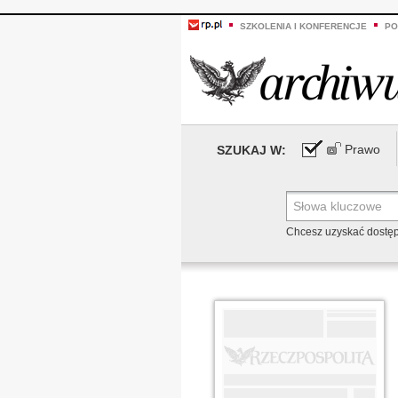
SZKOLENIA I KONFERENCJE
PO
Prawo
SZUKAJ W:
Chcesz uzyskać dostę