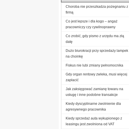
Choroba nie przeszkadza pożegnaniu z
firmą
Co jest lepsze i dla kogo – angaż
pracowniczy czy cywilnoprawny
Co zrobić, gdy pismo z urzędu ma złą
datę
Dużo biurokracji przy sprzedaży lampek
na choinkę
Fiskus nie lubi zmiany pełnomocnika
Gdy organ rentowy zwleka, musi więcej
zapłacić
Jak zaksięgować zamianę towaru na
usługę i inne podobne transakcje
Kiedy dyscyplinarne zwolnienie dla
agresywnego pracownika
Kiedy sprzedaż auta wykupionego z
leasingu jest zwolniona od VAT