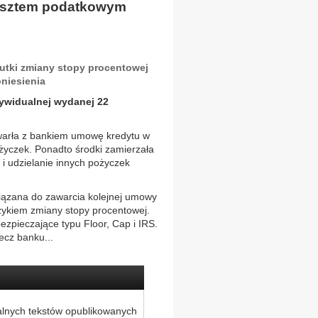
kosztem podatkowym
utki zmiany stopy procentowej
niesienia
dywidualnej wydanej 22
awarła z bankiem umowę kredytu w
pożyczek. Ponadto środki zamierzała
i udzielanie innych pożyczek
iązana do zawarcia kolejnej umowy
zykiem zmiany stopy procentowej.
zpieczające typu Floor, Cap i IRS.
ecz banku...
alnych tekstów opublikowanych