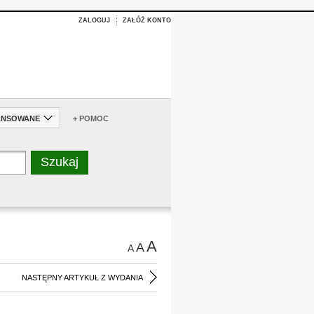
ZALOGUJ
ZAŁÓŻ KONTO
ANSOWANE
+ POMOC
A
A
A
NASTĘPNY ARTYKUŁ Z WYDANIA