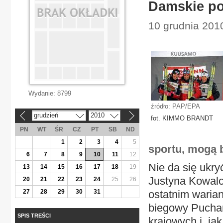
Damskie po
10 grudnia 2010
Wydanie:
8799
źródło: PAP/EPA
grudzień
2010
«
»
fot. KIMMO BRANDT
PN
WT
ŚR
CZ
PT
SB
ND
1
2
3
4
5
sportu, mogą 
6
7
8
9
10
11
12
Nie da się ukry
13
14
15
16
17
18
19
Justyna Kowalc
20
21
22
23
24
25
26
27
28
29
30
31
ostatnim warian
biegowy Puchar
SPIS TREŚCI
krajowych i, ja