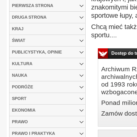
PIERWSZA STRONA
znakomitymi bie
sportowe łupy, 
DRUGA STRONA
Chcą mieć także
KRAJ
sportu....
ŚWIAT
PUBLICYSTYKA, OPINIE
Dostęp do tr
KULTURA
Archiwum Rz
NAUKA
archiwalnyc
od 1993 roku
PODRÓŻE
wzbogacone
SPORT
Ponad milio
EKONOMIA
Zamów dostę
PRAWO
PRAWO I PRAKTYKA