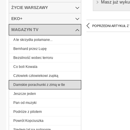
Masz już wyku
ŻYCIE WARSZAWY
EKO+
POPRZEDNI ARTYKUŁ Z
MAGAZYN TV
A te skrzydła połamane...
Bernhard przez Lupę
Bezsilność wobec terroru
Co boli Kowala
Człowiek człowiekowi zupką
Damskie porachunki z zimą w tle
Jeszcze jeden
Pan od muzyki
Podróże z pilotem
Powrót Kopciuszka
Siedem lat na poligonie