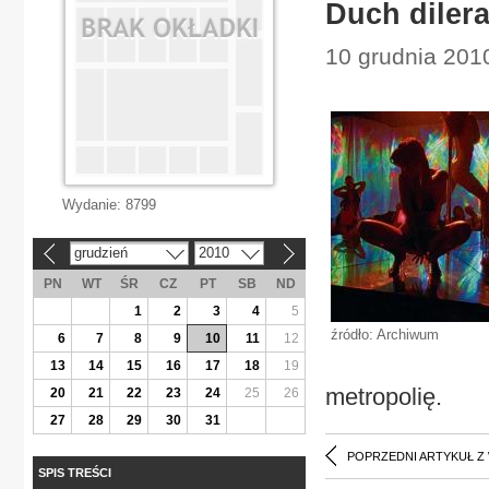
Duch dilera
10 grudnia 201
Wydanie:
8799
grudzień
2010
«
»
PN
WT
ŚR
CZ
PT
SB
ND
1
2
3
4
5
źródło: Archiwum
6
7
8
9
10
11
12
13
14
15
16
17
18
19
metropolię.
20
21
22
23
24
25
26
27
28
29
30
31
POPRZEDNI ARTYKUŁ Z
SPIS TREŚCI