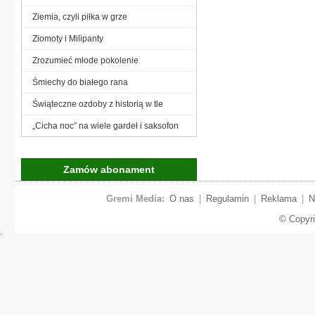
Ziemia, czyli piłka w grze
Ziomoty i Milipanty
Zrozumieć młode pokolenie
Śmiechy do białego rana
Świąteczne ozdoby z historią w tle
„Cicha noc” na wiele gardeł i saksofon
Zamów abonament
Gremi Media:
O nas
|
Regulamin
|
Reklama
|
N
© Copyr