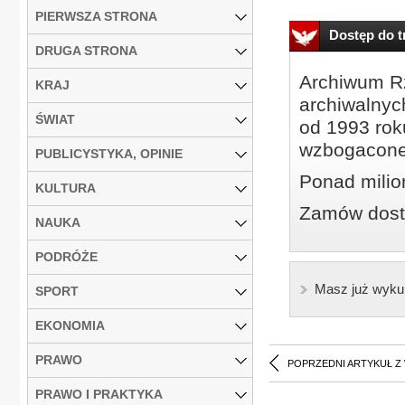
PIERWSZA STRONA
Dostęp do tr
DRUGA STRONA
Archiwum Rz
KRAJ
archiwalnyc
ŚWIAT
od 1993 roku
wzbogacone
PUBLICYSTYKA, OPINIE
Ponad milio
KULTURA
Zamów dostę
NAUKA
PODRÓŻE
Masz już wyku
SPORT
EKONOMIA
PRAWO
POPRZEDNI ARTYKUŁ Z
PRAWO I PRAKTYKA