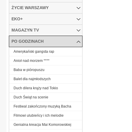
ŻYCIE WARSZAWY
EKO+
MAGAZYN TV
PO GODZINACH
Amerykański gangsta rap
Anioł nad morzem ****
Baba w pióropuszu
Balet dla najmłodszych
Duch dilera krąży nad Tokio
Duch Świąt na scenie
Festiwal zakończony muzyką Bacha
Filmowi ulubieńcy i ich melodie
Genialna kreacja Mai Komorowskiej