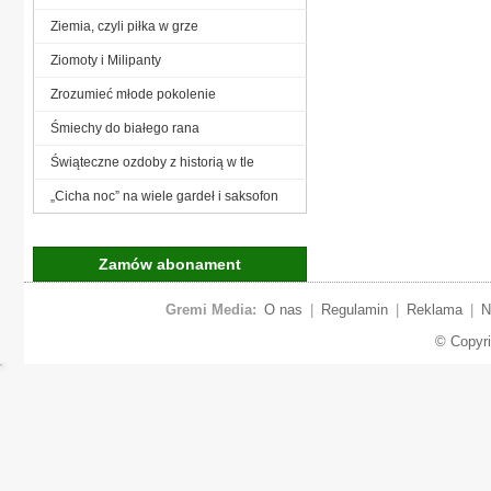
Ziemia, czyli piłka w grze
Ziomoty i Milipanty
Zrozumieć młode pokolenie
Śmiechy do białego rana
Świąteczne ozdoby z historią w tle
„Cicha noc” na wiele gardeł i saksofon
Zamów abonament
Gremi Media:
O nas
|
Regulamin
|
Reklama
|
N
© Copyr