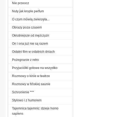
Nie przeocz
Nuty jak krople perfum
O czym mówią zwierzęta...
Obrazy poza czasem
Okrutniejsze od mężczyzn
On i ona już nie są razem
Ostatni film w ostatnich dniach
Pożegnanie z retro
Przyjaciółki gotowe na wszystko
Rozmowy o kinie w teatrze
Rozmowy w fińskiej saunie
Schronienie ***
Stylowo i z humorem
Tajemnica tajemnic: dzieje homo
sapiens