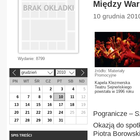
Między War
10 grudnia 2010
Wydanie:
8799
źródło: Materiały
grudzień
2010
«
»
Promocyjne
PN
WT
ŚR
CZ
PT
SB
ND
Kapela Klezmerska
Teatru Sejneńskiego
1
2
3
4
5
powstała w 1996 roku
6
7
8
9
10
11
12
13
14
15
16
17
18
19
Pogranicze – Sz
20
21
22
23
24
25
26
27
28
29
30
31
Okazją do spot
Piotra Borowski
SPIS TREŚCI