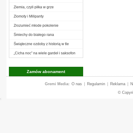
Ziemia, czyli piłka w grze
Ziomoty i Milipanty
Zrozumieć młode pokolenie
Śmiechy do białego rana
Świąteczne ozdoby z historią w tle
„Cicha noc” na wiele gardeł i saksofon
Zamów abonament
Gremi Media:
O nas
|
Regulamin
|
Reklama
|
N
© Copyr