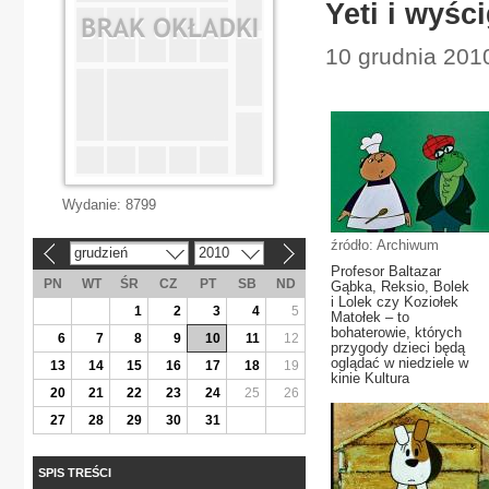
Yeti i wyśc
10 grudnia 2010
Wydanie:
8799
źródło: Archiwum
grudzień
2010
«
»
Profesor Baltazar
PN
WT
ŚR
CZ
PT
SB
ND
Gąbka, Reksio, Bolek
i Lolek czy Koziołek
1
2
3
4
5
Matołek – to
bohaterowie, których
6
7
8
9
10
11
12
przygody dzieci będą
oglądać w niedziele w
13
14
15
16
17
18
19
kinie Kultura
20
21
22
23
24
25
26
27
28
29
30
31
SPIS TREŚCI