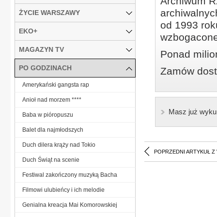
Archiwum Rz
archiwalnyc
ŻYCIE WARSZAWY
od 1993 roku
EKO+
wzbogacone
MAGAZYN TV
Ponad milio
PO GODZINACH
Zamów dostę
Amerykański gangsta rap
Anioł nad morzem ****
Masz już wyku
Baba w pióropuszu
Balet dla najmłodszych
Duch dilera krąży nad Tokio
POPRZEDNI ARTYKUŁ Z
Duch Świąt na scenie
Festiwal zakończony muzyką Bacha
Filmowi ulubieńcy i ich melodie
Genialna kreacja Mai Komorowskiej