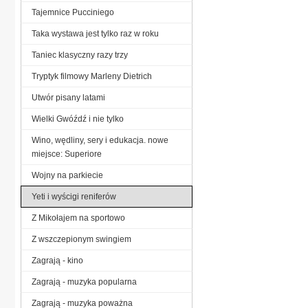
Tajemnice Pucciniego
Taka wystawa jest tylko raz w roku
Taniec klasyczny razy trzy
Tryptyk filmowy Marleny Dietrich
Utwór pisany latami
Wielki Gwóźdź i nie tylko
Wino, wędliny, sery i edukacja. nowe
miejsce: Superiore
Wojny na parkiecie
Yeti i wyścigi reniferów
Z Mikołajem na sportowo
Z wszczepionym swingiem
Zagrają - kino
Zagrają - muzyka popularna
Zagrają - muzyka poważna