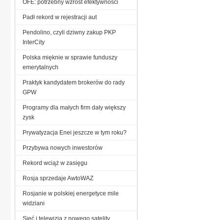
OFE: potrzebny wzrost efektywności
Padł rekord w rejestracji aut
Pendolino, czyli dziwny zakup PKP
InterCity
Polska mięknie w sprawie funduszy
emerytalnych
Praktyk kandydatem brokerów do rady
GPW
Programy dla małych firm dały większy
zysk
Prywatyzacja Enei jeszcze w tym roku?
Przybywa nowych inwestorów
Rekord wciąż w zasięgu
Rosja sprzedaje AwtoWAZ
Rosjanie w polskiej energetyce mile
widziani
Sieć i telewizja z nowego satelity