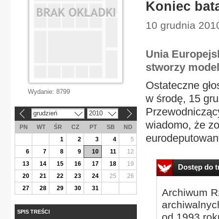
Koniec bata
10 grudnia 201
Unia Europejsk
stworzy model
Ostateczne gło
Wydanie:
8799
w środę, 15 gr
Przewodniczący
grudzień
2010
«
»
wiadomo, że zo
PN
WT
ŚR
CZ
PT
SB
ND
eurodeputowany
1
2
3
4
5
6
7
8
9
10
11
12
13
14
15
16
17
18
19
Dostęp do tr
20
21
22
23
24
25
26
27
28
29
30
31
Archiwum Rz
archiwalnyc
SPIS TREŚCI
od 1993 roku