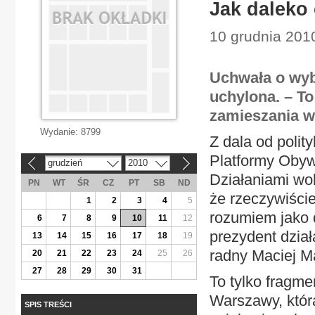
Jak daleko 
10 grudnia 2010
Uchwała o wyb
uchylona. – To
zamieszania w 
Wydanie:
8799
Z dala od polit
Platformy Obyw
grudzień
2010
«
»
Działaniami wo
PN
WT
ŚR
CZ
PT
SB
ND
że rzeczywiście 
1
2
3
4
5
rozumiem jako 
6
7
8
9
10
11
12
prezydent dział
13
14
15
16
17
18
19
radny Maciej Ma
20
21
22
23
24
25
26
27
28
29
30
31
To tylko fragme
Warszawy, któr
SPIS TREŚCI