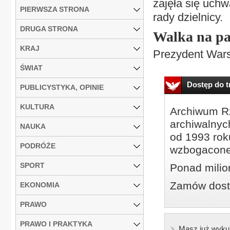
zajęła się uch
PIERWSZA STRONA
rady dzielnicy.
DRUGA STRONA
Walka na pa
KRAJ
Prezydent Wars
ŚWIAT
Dostęp do tr
PUBLICYSTYKA, OPINIE
KULTURA
Archiwum Rz
archiwalnyc
NAUKA
od 1993 roku
PODRÓŻE
wzbogacone
SPORT
Ponad milio
Zamów dostę
EKONOMIA
PRAWO
PRAWO I PRAKTYKA
Masz już wyku