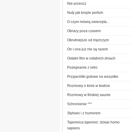
Nie przeocz
Nuty jak krople perfum
O czym mówią zwierzęta...
Obrazy poza czasem
Okrutniejsze od mężczyzn
On i ona już nie są razem
Ostatni film w ostatnich dniach
Pożegnanie z retro
Przyjaciółki gotowe na wszystko
Rozmowy o kinie w teatrze
Rozmowy w fińskiej saunie
Schronienie ***
Stylowo i z humorem
Tajemnica tajemnic: dzieje homo
sapiens