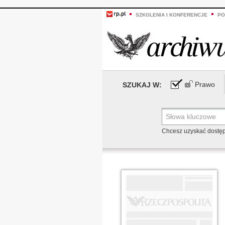
SZKOLENIA I KONFERENCJE
PO
Prawo
SZUKAJ W:
Chcesz uzyskać dostę