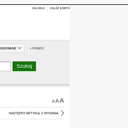
ZALOGUJ
ZAŁÓŻ KONTO
ANSOWANE
+ POMOC
A
A
A
NASTĘPNY ARTYKUŁ Z WYDANIA