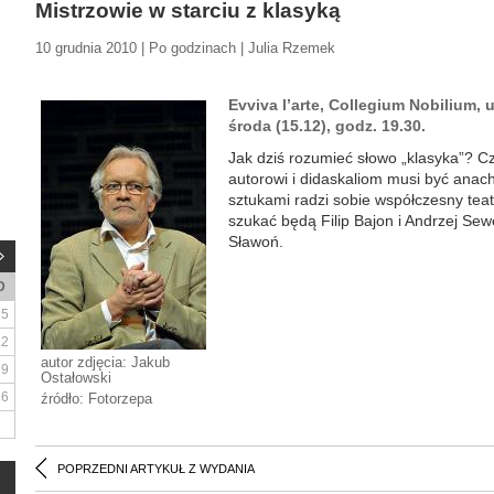
Mistrzowie w starciu z klasyką
10 grudnia 2010 | Po godzinach | Julia Rzemek
Evviva l’arte, Collegium Nobilium, 
środa (15.12), godz. 19.30.
Jak dziś rozumieć słowo „klasyka”? Cz
autorowi i didaskaliom musi być anac
sztukami radzi sobie współczesny tea
szukać będą Filip Bajon i Andrzej Se
Sławoń.
D
5
12
autor zdjęcia: Jakub
19
Ostałowski
26
źródło: Fotorzepa
POPRZEDNI ARTYKUŁ Z WYDANIA