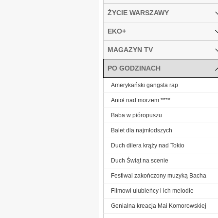
ŻYCIE WARSZAWY
EKO+
MAGAZYN TV
PO GODZINACH
Amerykański gangsta rap
Anioł nad morzem ****
Baba w pióropuszu
Balet dla najmłodszych
Duch dilera krąży nad Tokio
Duch Świąt na scenie
Festiwal zakończony muzyką Bacha
Filmowi ulubieńcy i ich melodie
Genialna kreacja Mai Komorowskiej