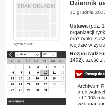
Dziennik us
10 grudnia 2010
Ustawa
(poz. 1
organizacji ryn
oraz rynku sus
wejdzie w życie
Wydanie:
8799
Rozporządzeni
grudzień
2010
«
»
1492), sześć z 
PN
WT
ŚR
CZ
PT
SB
ND
1
2
3
4
5
6
7
8
9
10
11
12
Dostęp do tr
13
14
15
16
17
18
19
20
21
22
23
24
25
26
Archiwum Rz
27
28
29
30
31
archiwalnyc
od 1993 roku
SPIS TREŚCI
wzbogacone