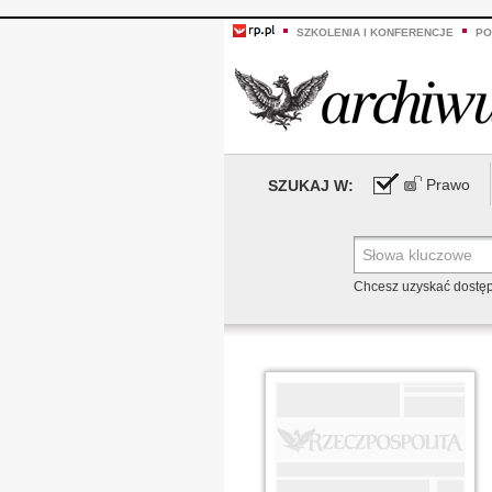
SZKOLENIA I KONFERENCJE
PO
Prawo
SZUKAJ W:
Chcesz uzyskać dostę