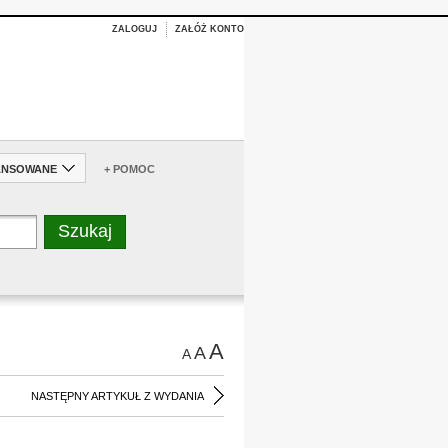
ZALOGUJ
ZAŁÓŻ KONTO
ANSOWANE
+ POMOC
A
A
A
NASTĘPNY ARTYKUŁ Z WYDANIA