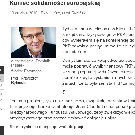
Koniec solidarności europejskiej
10 grudnia 2010 | Eko+ | Krzysztof Rybiński
Tydzień temu w felietonie w Eko+ „Rz
zarządzania kryzysowego w PKP podcza
gdy wybierałem się na konferencję do 
PKP odwołało pociąg, mimo że nie był
nie dotarłem.
Domyślam się, że kolej odwołała poci
autor zdjęcia: Dominik
Pisarek
może poprawić wynik finansowy PKP w 
źródło: Fotorzepa
ze stratą reputacji w dłuższym okresi
podróże z wykorzystaniem innych środ
Prof. Krzysztof
D
Rybiński
żartach, że to była zemsta PKP za mój 
5
∑
12
Ten sam problem, tylko na znacznie większą skalę, narasta w Unii
19
Europejskiego Banku Centralnego Jean-Claude Trichet poparł prop
26
Międzynarodowego Funduszu Walutowego, żeby zwiększyć wielko
antykryzysowego oraz zacząć emitować obligacje unijne.
Skoro rynki nie chcą kupować obligacji...