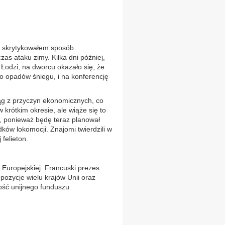
” skrytykowałem sposób
s ataku zimy. Kilka dni później,
Łodzi, na dworcu okazało się, że
o opadów śniegu, i na konferencję
ąg z przyczyn ekonomicznych, co
krótkim okresie, ale wiąże się to
e, ponieważ będę teraz planował
ków lokomocji. Znajomi twierdzili w
felieton.
 Europejskiej. Francuski prezes
ozycje wielu krajów Unii oraz
ść unijnego funduszu