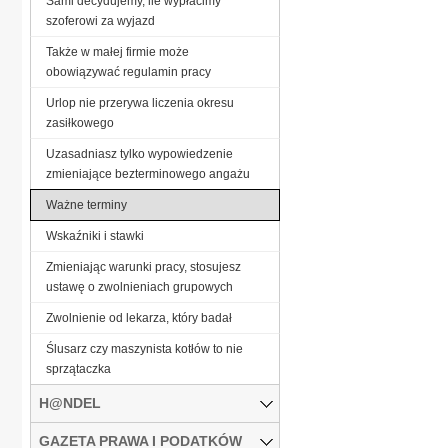
Sami decydujemy, ile wypłacimy
szoferowi za wyjazd
Także w małej firmie może
obowiązywać regulamin pracy
Urlop nie przerywa liczenia okresu
zasiłkowego
Uzasadniasz tylko wypowiedzenie
zmieniające bezterminowego angażu
Ważne terminy
Wskaźniki i stawki
Zmieniając warunki pracy, stosujesz
ustawę o zwolnieniach grupowych
Zwolnienie od lekarza, który badał
Ślusarz czy maszynista kotłów to nie
sprzątaczka
H@NDEL
GAZETA PRAWA I PODATKÓW