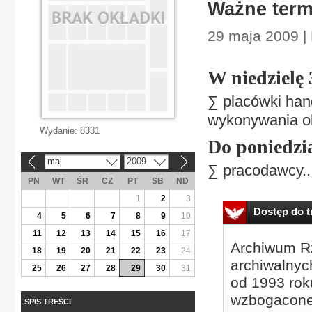
Ważne term
29 maja 2009 |
W niedzielę
∑ placówki han
wykonywania 
Wydanie:
8331
Do poniedzi
maj
2009
«
»
∑ pracodawcy..
PN
WT
ŚR
CZ
PT
SB
ND
1
2
3
Dostęp do tr
4
5
6
7
8
9
10
11
12
13
14
15
16
17
Archiwum Rz
18
19
20
21
22
23
24
archiwalnyc
25
26
27
28
29
30
31
od 1993 roku
wzbogacone
SPIS TREŚCI