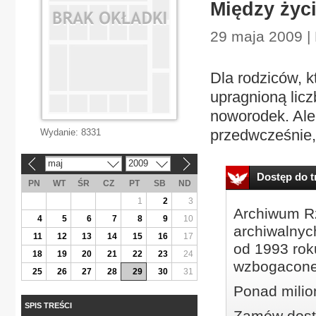
Między życ
29 maja 2009 | 
Dla rodziców, k
upragnioną licz
noworodek. Ale 
przedwcześnie, 
Wydanie:
8331
maj
2009
«
»
Dostęp do tr
PN
WT
ŚR
CZ
PT
SB
ND
1
2
3
Archiwum Rz
4
5
6
7
8
9
10
archiwalnyc
11
12
13
14
15
16
17
od 1993 roku
18
19
20
21
22
23
24
wzbogacone
25
26
27
28
29
30
31
Ponad milio
SPIS TREŚCI
Zamów dostę