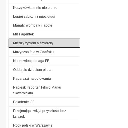
Koszykówka mnie nie bierze
Lepiej zabić, niż mieć długi
Manaty, wombaty i japoki
Miss agentek
Między życiem a śmiercią
Muzyczna feta w Gdańsku
Naukowiec pomaga FBI
Oddajcie dzieciom pilota
Paparazzi na polowaniu
Papieski reporter. Film o Marku
Skwarnickim
Pokolenie ’89
Przejmująca wizja przyszłości bez
książek
Rock polski w Warszawie