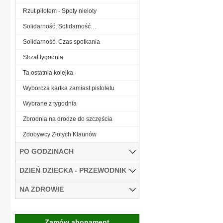
Rzut pilotem - Spoty nieloty
Solidarność, Solidarność…
Solidarność. Czas spotkania
Strzał tygodnia
Ta ostatnia kolejka
Wyborcza kartka zamiast pistoletu
Wybrane z tygodnia
Zbrodnia na drodze do szczęścia
Zdobywcy Złotych Klaunów
PO GODZINACH
DZIEŃ DZIECKA - PRZEWODNIK
NA ZDROWIE
Zamów abonament