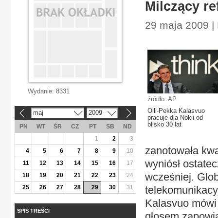
Milczący re
29 maja 2009 |
Wydanie:
8331
źródło: AP
Olli-Pekka Kalasvuo
maj
2009
«
»
pracuje dla Nokii od
blisko 30 lat
PN
WT
ŚR
CZ
PT
SB
ND
1
2
3
zanotowała kwa
4
5
6
7
8
9
10
wyniósł ostatec
11
12
13
14
15
16
17
wcześniej. Glob
18
19
20
21
22
23
24
25
26
27
28
29
30
31
telekomunikacyj
Kalasvuo mówi
SPIS TREŚCI
głosem zapowia