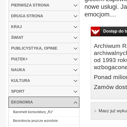
PIERWSZA STRONA
nowe usługi. Ja
emocjom....
DRUGA STRONA
KRAJ
Dostęp do tr
ŚWIAT
Archiwum Rz
PUBLICYSTYKA, OPINIE
archiwalnyc
PIĄTEK+
od 1993 roku
wzbogacone
NAUKA
Ponad milio
KULTURA
Zamów dostę
SPORT
EKONOMIA
Masz już wyku
Barometr koniunktury „Rz”
Bezrobocie jeszcze wzrośnie