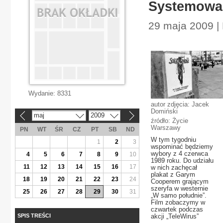
Systemowa 
29 maja 2009 |
Wydanie:
8331
autor zdjęcia: Jacek
Domiński
maj
2009
«
»
źródło: Życie
Warszawy
PN
WT
ŚR
CZ
PT
SB
ND
W tym tygodniu
1
2
3
wspominać będziemy
wybory z 4 czerwca
4
5
6
7
8
9
10
1989 roku. Do udziału
11
12
13
14
15
16
17
w nich zachęcał
plakat z Garym
18
19
20
21
22
23
24
Cooperem grającym
szeryfa w westernie
25
26
27
28
29
30
31
„W samo południe”.
Film zobaczymy w
czwartek podczas
SPIS TREŚCI
akcji „TeleWirus”