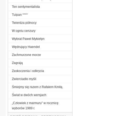
Ten sentymentalista
Tulpan ****
Twierdza północy
W ogniu cenzury
Wybrał Paweł Mykietyn
Wędrujący Haendel
Zachmurzone morze
Zagrają
Zaskoczenia i odkrycia
Zwierciadło myśli
Śmiejmy się razem z Rafałem Kmitą
Świat w dwóch wersjach
„Człowiek z marmuru” w rocznicę
wyborów 1989 r.