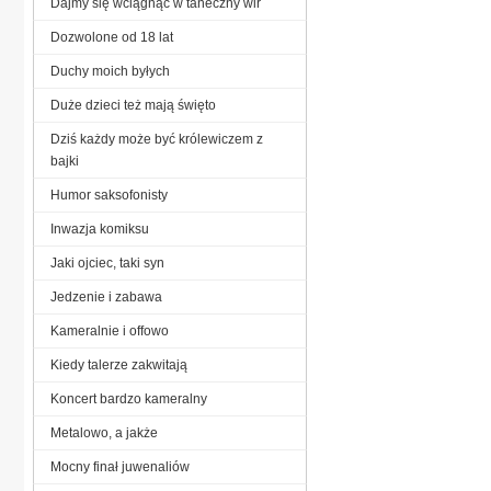
Dajmy się wciągnąć w taneczny wir
Dozwolone od 18 lat
Duchy moich byłych
Duże dzieci też mają święto
Dziś każdy może być królewiczem z
bajki
Humor saksofonisty
Inwazja komiksu
Jaki ojciec, taki syn
Jedzenie i zabawa
Kameralnie i offowo
Kiedy talerze zakwitają
Koncert bardzo kameralny
Metalowo, a jakże
Mocny finał juwenaliów