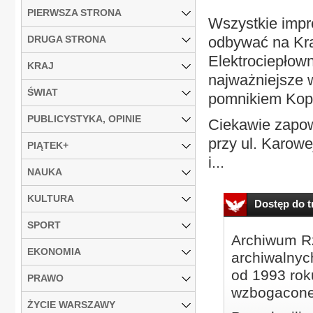
PIERWSZA STRONA
Wszystkie impr
DRUGA STRONA
odbywać na Kra
Elektrociepłown
KRAJ
najważniejsze 
ŚWIAT
pomnikiem Kop
PUBLICYSTYKA, OPINIE
Ciekawie zapowi
przy ul. Karow
PIĄTEK+
i...
NAUKA
KULTURA
Dostęp do tr
SPORT
Archiwum Rz
EKONOMIA
archiwalnyc
od 1993 roku
PRAWO
wzbogacone
ŻYCIE WARSZAWY