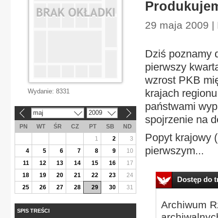
Produkujem
29 maja 2009 |
Dziś poznamy d
pierwszy kwart
wzrost PKB międ
krajach regionu
Wydanie:
8331
państwami wypad
maj
2009
«
»
spojrzenie na 
PN
WT
ŚR
CZ
PT
SB
ND
Popyt krajowy 
1
2
3
pierwszym...
4
5
6
7
8
9
10
11
12
13
14
15
16
17
18
19
20
21
22
23
24
Dostęp do tr
25
26
27
28
29
30
31
Archiwum Rz
SPIS TREŚCI
archiwalnyc