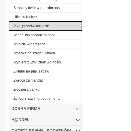
Straszny dwór w praskim hostelu
Ulica w kadrze
Viva! przeciw korridzie
Widać, kto napadł na bank
Witajcie w obrazach
Wpadka po sześciu latach
Wybierz z „ŻW” znak wolności
Z klubu na plac zabaw
Zwrócą za mandat
Złodziej z banku
Żoliborz: stary fort do remontu
DOBRA FIRMA
H@NDEL
GAZETA PRAWA I PODATKÓW