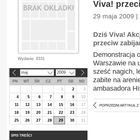
Viva! przec
29 maja 2009 |
Dziś Viva! Akc
przeciw zabija
Demonstracja o
Wydanie:
8331
Warszawie na ul
sześć nagich, 
maj
2009
«
»
zabite na areni
PN
WT
ŚR
CZ
PT
SB
ND
ambasadora His
1
2
3
4
5
6
7
8
9
10
11
12
13
14
15
16
17
POPRZEDNI ARTYKUŁ Z
18
19
20
21
22
23
24
25
26
27
28
29
30
31
SPIS TREŚCI