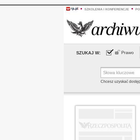
SZKOLENIA I KONFERENCJE
PO
Prawo
SZUKAJ W:
Chcesz uzyskać dostę