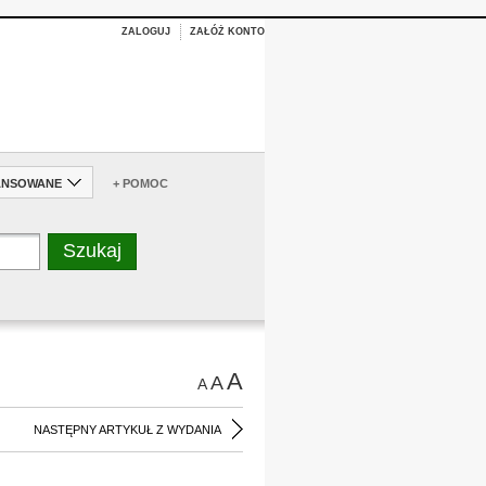
ZALOGUJ
ZAŁÓŻ KONTO
ANSOWANE
+ POMOC
A
A
A
NASTĘPNY ARTYKUŁ Z WYDANIA