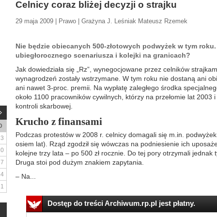
Celnicy coraz bliżej decyzji o strajku
29 maja 2009 | Prawo | Grażyna J. Leśniak Mateusz Rzemek
Nie będzie obiecanych 500-złotowych podwyżek w tym roku.
ubiegłorocznego scenariusza i kolejki na granicach?
Jak dowiedziała się „Rz”, wynegocjowane przez celników strajkam
wynagrodzeń zostały wstrzymane. W tym roku nie dostaną ani obi
ani nawet 3-proc. premii. Na wypłatę zaległego środka specjalnego
około 1100 pracowników cywilnych, którzy na przełomie lat 2003 i
kontroli skarbowej.
Krucho z finansami
D
Podczas protestów w 2008 r. celnicy domagali się m.in. podwyż
3
osiem lat). Rząd zgodził się wówczas na podniesienie ich uposażeń
10
kolejne trzy lata – po 500 zł rocznie. Do tej pory otrzymali jednak
Druga stoi pod dużym znakiem zapytania.
17
24
– Na...
31
Dostęp do treści Archiwum.rp.pl jest płatny.