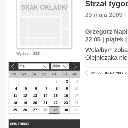
Strzał tygo
29 maja 2009 |
Grzegorz Napi
22.05 | piątek 
Wolałbym zobacz
Wydanie:
8331
Olejniczaka nie
maj
2009
«
»
POPRZEDNI ARTYKUŁ Z
PN
WT
ŚR
CZ
PT
SB
ND
1
2
3
4
5
6
7
8
9
10
11
12
13
14
15
16
17
18
19
20
21
22
23
24
25
26
27
28
29
30
31
SPIS TREŚCI