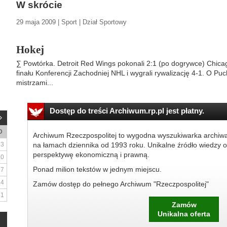
W skrócie
29 maja 2009 | Sport | Dział Sportowy
Hokej
∑ Powtórka. Detroit Red Wings pokonali 2:1 (po dogrywce) Chic
finału Konferencji Zachodniej NHL i wygrali rywalizację 4-1. O P
mistrzami...
Dostęp do treści Archiwum.rp.pl jest płatny.
D
Archiwum Rzeczpospolitej to wygodna wyszukiwarka archiw
3
na łamach dziennika od 1993 roku. Unikalne źródło wiedzy o
perspektywę ekonomiczną i prawną.
10
Ponad milion tekstów w jednym miejscu.
17
24
Zamów dostęp do pełnego Archiwum "Rzeczpospolitej"
31
Zamów
Unikalna oferta