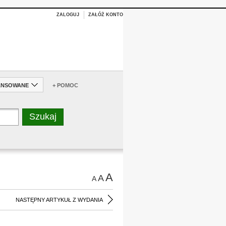
ZALOGUJ
ZAŁÓŻ KONTO
ANSOWANE
+ POMOC
A
A
A
NASTĘPNY ARTYKUŁ Z WYDANIA