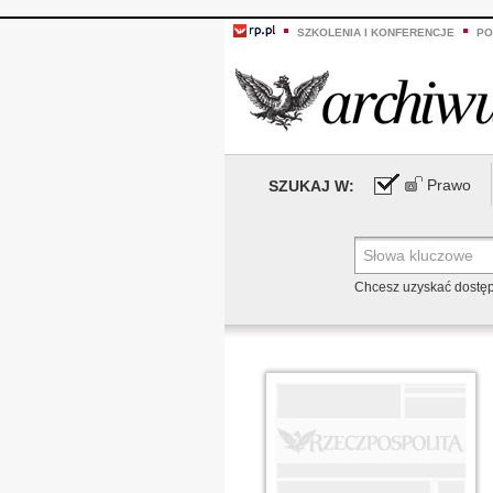
SZKOLENIA I KONFERENCJE
PO
Prawo
SZUKAJ W:
Chcesz uzyskać dostę