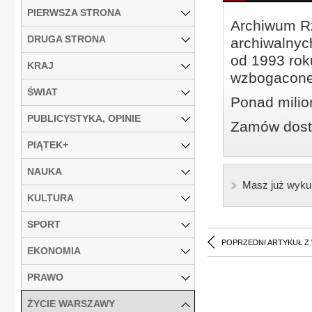
PIERWSZA STRONA
Archiwum Rz
DRUGA STRONA
archiwalnyc
od 1993 roku
KRAJ
wzbogacone
ŚWIAT
Ponad milio
PUBLICYSTYKA, OPINIE
Zamów dostę
PIĄTEK+
NAUKA
Masz już wyku
KULTURA
SPORT
POPRZEDNI ARTYKUŁ Z
EKONOMIA
PRAWO
ŻYCIE WARSZAWY