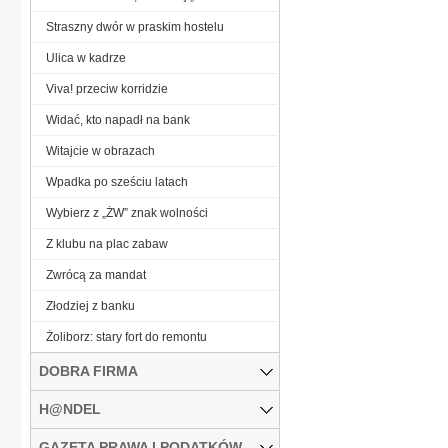
Straszny dwór w praskim hostelu
Ulica w kadrze
Viva! przeciw korridzie
Widać, kto napadł na bank
Witajcie w obrazach
Wpadka po sześciu latach
Wybierz z „ŻW” znak wolności
Z klubu na plac zabaw
Zwrócą za mandat
Złodziej z banku
Żoliborz: stary fort do remontu
DOBRA FIRMA
H@NDEL
GAZETA PRAWA I PODATKÓW