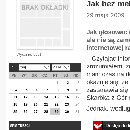
Jak bez me
29 maja 2009 |
Jak głosować w
ale nie są zam
internetowej r
Wydanie:
8331
– Czytając inf
zrozumiałem, że
maj
2009
«
»
mam czas na d
PN
WT
ŚR
CZ
PT
SB
ND
okazuje się, że
1
2
3
zastanawia się 
4
5
6
7
8
9
10
Skarbka z Gór 
11
12
13
14
15
16
17
18
19
20
21
22
23
24
Jednak, według 
25
26
27
28
29
30
31
Dostęp do tr
SPIS TREŚCI