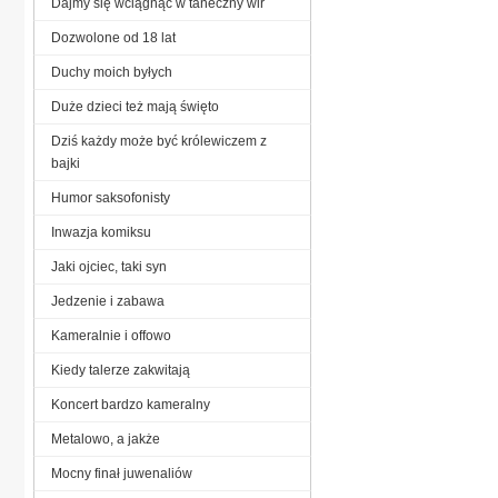
Dajmy się wciągnąć w taneczny wir
Dozwolone od 18 lat
Duchy moich byłych
Duże dzieci też mają święto
Dziś każdy może być królewiczem z
bajki
Humor saksofonisty
Inwazja komiksu
Jaki ojciec, taki syn
Jedzenie i zabawa
Kameralnie i offowo
Kiedy talerze zakwitają
Koncert bardzo kameralny
Metalowo, a jakże
Mocny finał juwenaliów