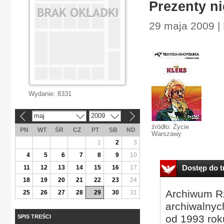
Prezenty ni
29 maja 2009 | 
Wydanie:
8331
maj
2009
«
»
źródło: Życie
PN
WT
ŚR
CZ
PT
SB
ND
Warszawy
1
2
3
4
5
6
7
8
9
10
Dostęp do tr
11
12
13
14
15
16
17
18
19
20
21
22
23
24
Archiwum Rz
25
26
27
28
29
30
31
archiwalnyc
od 1993 roku
SPIS TREŚCI