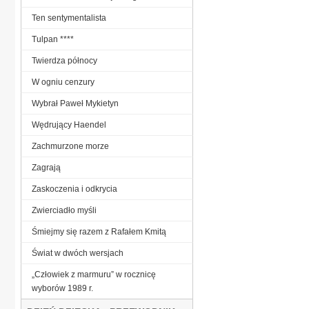
Ten sentymentalista
Tulpan ****
Twierdza północy
W ogniu cenzury
Wybrał Paweł Mykietyn
Wędrujący Haendel
Zachmurzone morze
Zagrają
Zaskoczenia i odkrycia
Zwierciadło myśli
Śmiejmy się razem z Rafałem Kmitą
Świat w dwóch wersjach
„Człowiek z marmuru” w rocznicę
wyborów 1989 r.