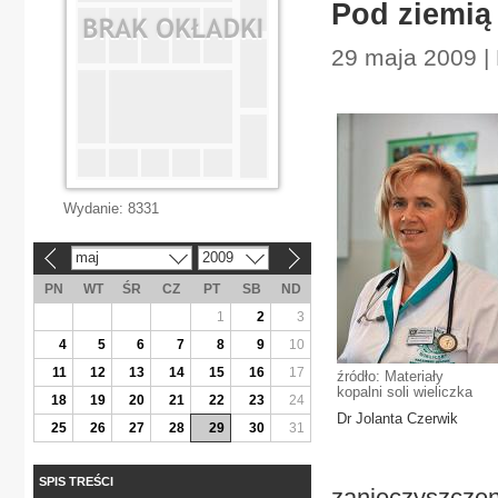
Pod ziemią
29 maja 2009 |
Wydanie:
8331
maj
2009
«
»
PN
WT
ŚR
CZ
PT
SB
ND
1
2
3
4
5
6
7
8
9
10
11
12
13
14
15
16
17
źródło: Materiały
kopalni soli wieliczka
18
19
20
21
22
23
24
Dr Jolanta Czerwik
25
26
27
28
29
30
31
SPIS TREŚCI
zanieczyszczen