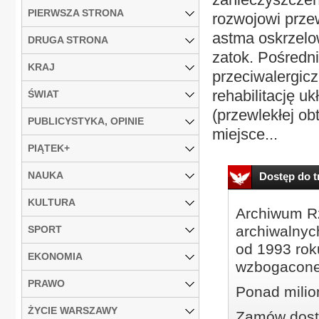
PIERWSZA STRONA
rozwojowi przew
astma oskrzelow
DRUGA STRONA
zatok. Pośredni
KRAJ
przeciwalergic
rehabilitację
ŚWIAT
(przewlekłej ob
PUBLICYSTYKA, OPINIE
miejsce...
PIĄTEK+
NAUKA
Dostęp do tr
KULTURA
Archiwum Rz
archiwalnyc
SPORT
od 1993 roku
EKONOMIA
wzbogacone
PRAWO
Ponad milio
ŻYCIE WARSZAWY
Zamów dostę