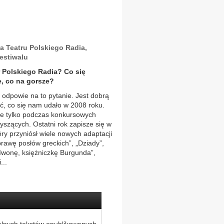
a Teatru Polskiego Radia,
estiwalu
tr Polskiego Radia? Co się
e, co na gorsze?
j odpowie na to pytanie. Jest dobrą
ić, co się nam udało w 2008 roku.
nie tylko podczas konkursowych
yszących. Ostatni rok zapisze się w
óry przyniósł wiele nowych adaptacji
prawę posłów greckich”, „Dziady”,
Iwonę, księżniczkę Burgunda”,
...