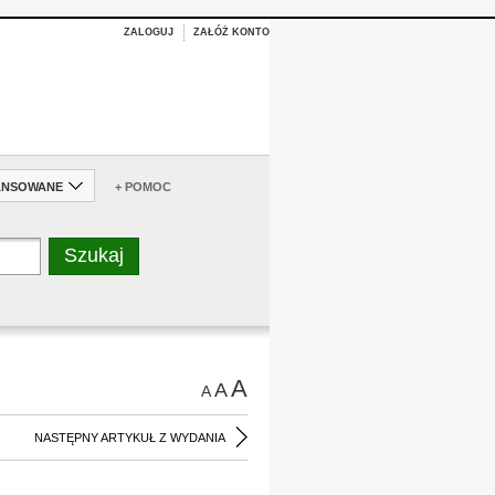
ZALOGUJ
ZAŁÓŻ KONTO
ANSOWANE
+ POMOC
A
A
A
NASTĘPNY ARTYKUŁ Z WYDANIA