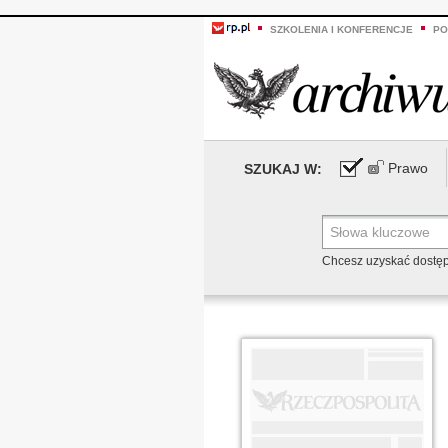
SZKOLENIA I KONFERENCJE
PO
Prawo
SZUKAJ W:
Chcesz uzyskać dostę