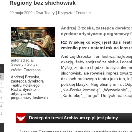
Regiony bez słuchowisk
29 maja 2009 | Dwa Teatry | Krzysztof Feusette
Andrzej Brzoska, zastępca dyrektor
dyrektor artystyczno-programowy f
Rz: W jakiej kondycji jest dziś Tea
zmieniło przez ostatni rok na lepsz
Andrzej Brzoska: Ten festiwal najlepie
autor zdjęcia:
okazją, żeby spojrzeć za siebie i ocen
Seweryn Sołtys
Myślę, że dużo i będzie to słyszalne 
źródło: Fotorzepa
słuchowisk, ale również imprez towarz
D
Andrzej Brzoska,
dziejach radiowego teatru jako ten, kt
zastępca dyrektora
3
polskiej klasyki. Nagraliśmy m.in. „Od
Teatru Polskiego
Radia, dyrektor
„Nie-Boską komedię”, „Wyzwolenie”, „
10
artystyczno-
„Kartotekę”, „Tango”. Do tych realizacji
programowy festiwalu
17
24
31
Dostęp do treści Archiwum.rp.pl jest płatny.