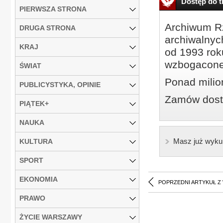
Dostęp do tr
PIERWSZA STRONA
Archiwum Rz
DRUGA STRONA
archiwalnyc
KRAJ
od 1993 roku
wzbogacone
ŚWIAT
Ponad milio
PUBLICYSTYKA, OPINIE
Zamów dostę
PIĄTEK+
NAUKA
Masz już wyku
KULTURA
SPORT
EKONOMIA
POPRZEDNI ARTYKUŁ Z
PRAWO
ŻYCIE WARSZAWY