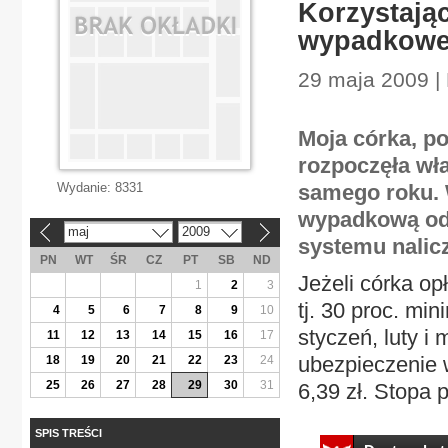
Korzystając
wypadkowej
29 maja 2009 | 
Moja córka, po
rozpoczęła wł
Wydanie:
8331
samego roku. 
wypadkową od s
maj
2009
«
»
systemu nalic
PN
WT
ŚR
CZ
PT
SB
ND
Jeżeli córka op
1
2
3
tj. 30 proc. mi
4
5
6
7
8
9
10
styczeń, luty i
11
12
13
14
15
16
17
ubezpieczenie w
18
19
20
21
22
23
24
25
26
27
28
29
30
31
6,39 zł. Stopa 
SPIS TREŚCI