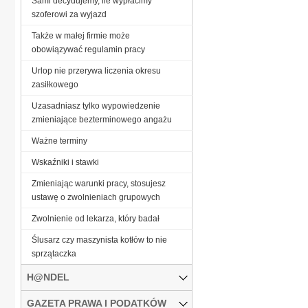
Sami decydujemy, ile wypłacimy
szoferowi za wyjazd
Także w małej firmie może
obowiązywać regulamin pracy
Urlop nie przerywa liczenia okresu
zasiłkowego
Uzasadniasz tylko wypowiedzenie
zmieniające bezterminowego angażu
Ważne terminy
Wskaźniki i stawki
Zmieniając warunki pracy, stosujesz
ustawę o zwolnieniach grupowych
Zwolnienie od lekarza, który badał
Ślusarz czy maszynista kotłów to nie
sprzątaczka
H@NDEL
GAZETA PRAWA I PODATKÓW