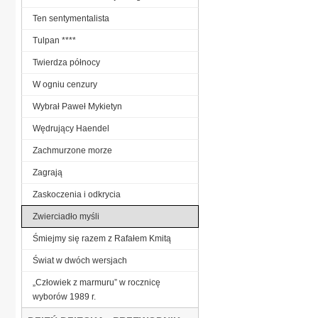
Ten sentymentalista
Tulpan ****
Twierdza północy
W ogniu cenzury
Wybrał Paweł Mykietyn
Wędrujący Haendel
Zachmurzone morze
Zagrają
Zaskoczenia i odkrycia
Zwierciadło myśli
Śmiejmy się razem z Rafałem Kmitą
Świat w dwóch wersjach
„Człowiek z marmuru” w rocznicę
wyborów 1989 r.