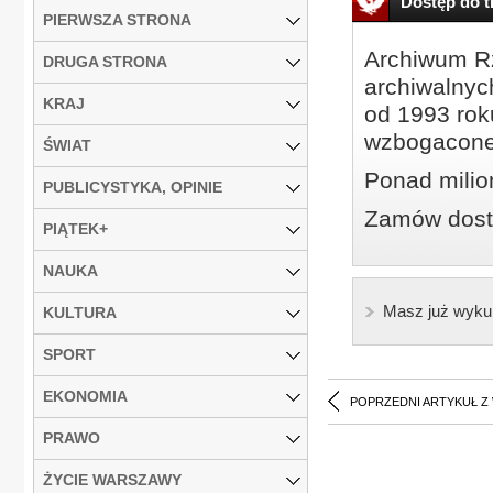
Dostęp do tr
PIERWSZA STRONA
Archiwum Rz
DRUGA STRONA
archiwalnyc
KRAJ
od 1993 roku
wzbogacone
ŚWIAT
Ponad milio
PUBLICYSTYKA, OPINIE
Zamów dostę
PIĄTEK+
NAUKA
Masz już wyku
KULTURA
SPORT
EKONOMIA
POPRZEDNI ARTYKUŁ Z
PRAWO
ŻYCIE WARSZAWY