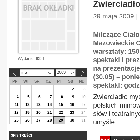
Zwierciadło
29 maja 2009 |
Milczące Ciał
Mazowieckie Ce
warsztaty: 150 
spektakl i prez
Wydanie:
8331
na prezentacje:
maj
2009
«
»
(30.05) – ponie
PN
WT
ŚR
CZ
PT
SB
ND
spektakl: godz
1
2
3
Zwierciadło myś
4
5
6
7
8
9
10
polskich mimów,
11
12
13
14
15
16
17
słów i teatral
18
19
20
21
22
23
24
25
26
27
28
29
30
31
umyśle...
SPIS TREŚCI