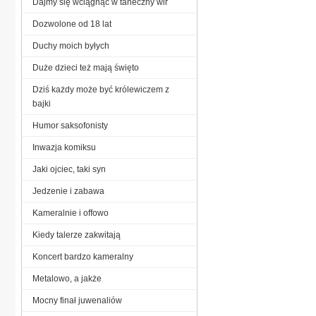
Dajmy się wciągnąć w taneczny wir
Dozwolone od 18 lat
Duchy moich byłych
Duże dzieci też mają święto
Dziś każdy może być królewiczem z
bajki
Humor saksofonisty
Inwazja komiksu
Jaki ojciec, taki syn
Jedzenie i zabawa
Kameralnie i offowo
Kiedy talerze zakwitają
Koncert bardzo kameralny
Metalowo, a jakże
Mocny finał juwenaliów