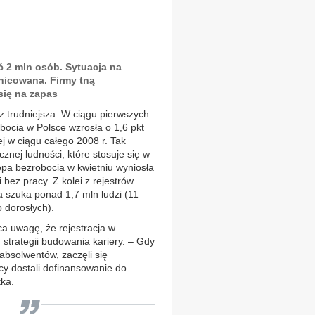
ć 2 mln osób. Sytuacja na
żnicowana. Firmy tną
 się na zapas
az trudniejsza. W ciągu pierwszych
bocia w Polsce wzrosła o 1,6 pkt
ej w ciągu całego 2008 r. Tak
nej ludności, które stosuje się w
stopa bezrobocia w kwietniu wyniosła
 bez pracy. Z kolei z rejestrów
a szuka ponad 1,7 mln ludzi (11
 dorosłych).
a uwagę, że rejestracja w
strategii budowania kariery. – Gdy
absolwentów, zaczęli się
y dostali dofinansowanie do
ka.