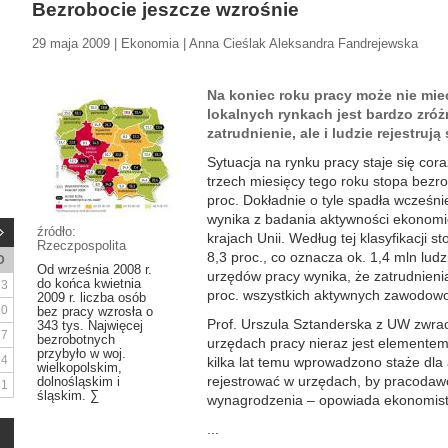
Bezrobocie jeszcze wzrośnie
29 maja 2009 | Ekonomia | Anna Cieślak Aleksandra Fandrejewska
Na koniec roku pracy może nie mie
lokalnych rynkach jest bardzo zró
zatrudnienie, ale i ludzie rejestrują
Sytuacja na rynku pracy staje się cor
trzech miesięcy tego roku stopa bezro
proc. Dokładnie o tyle spadła wcześni
wynika z badania aktywności ekonomicz
źródło:
krajach Unii. Według tej klasyfikacji 
Rzeczpospolita
8,3 proc., co oznacza ok. 1,4 mln ludzi
D
Od września 2008 r.
urzędów pracy wynika, że zatrudnieni
do końca kwietnia
3
proc. wszystkich aktywnych zawodowo
2009 r. liczba osób
10
bez pracy wzrosła o
Prof. Urszula Sztanderska z UW zwrac
343 tys. Najwięcej
17
bezrobotnych
urzędach pracy nieraz jest elementem 
przybyło w woj.
24
kilka lat temu wprowadzono staże dla 
wielkopolskim,
rejestrować w urzędach, by pracodawc
dolnośląskim i
31
śląskim. ∑
wynagrodzenia – opowiada ekonomist
...