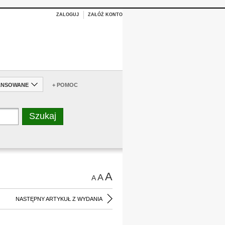
ZALOGUJ
ZAŁÓŻ KONTO
ANSOWANE
+ POMOC
A
A
A
NASTĘPNY ARTYKUŁ Z WYDANIA