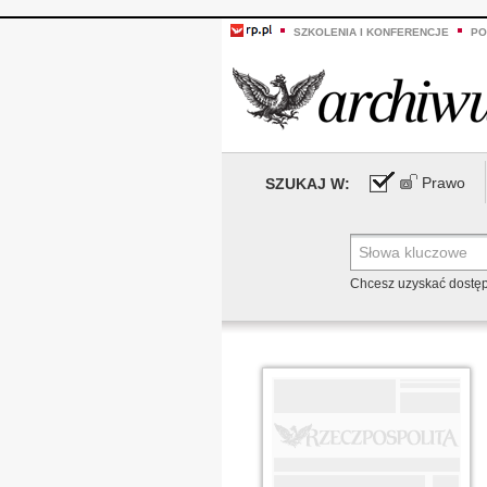
SZKOLENIA I KONFERENCJE
PO
Prawo
SZUKAJ W:
Chcesz uzyskać dostę