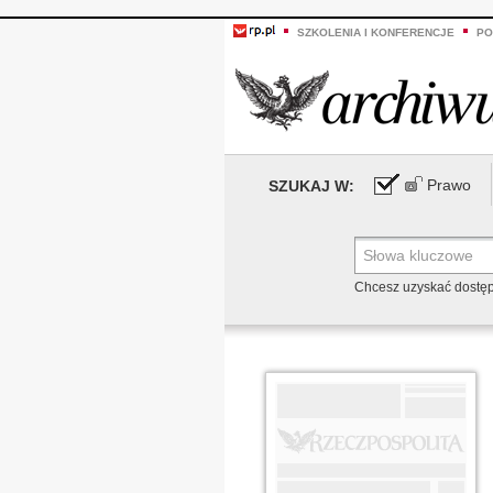
SZKOLENIA I KONFERENCJE
PO
Prawo
SZUKAJ W:
Chcesz uzyskać dostę