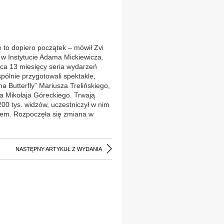
ę to dopiero początek – mówił Zvi
 w Instytucie Adama Mickiewicza.
ca 13 miesięcy seria wydarzeń
spólnie przygotowali spektakle,
a Butterfly” Mariusza Trelińskiego,
ka Mikołaja Góreckiego. Trwają
200 tys. widzów, uczestniczył w nim
stem. Rozpoczęła się zmiana w
NASTĘPNY ARTYKUŁ Z WYDANIA