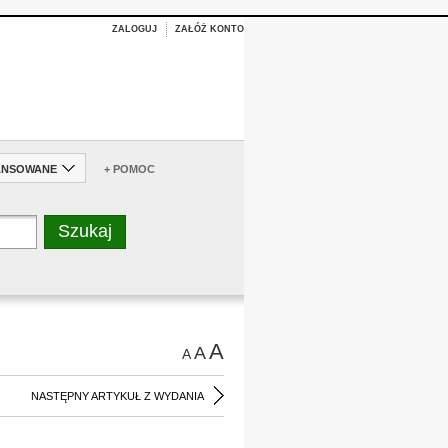
ZALOGUJ
ZAŁÓŻ KONTO
ANSOWANE
+ POMOC
A
A
A
NASTĘPNY ARTYKUŁ Z WYDANIA