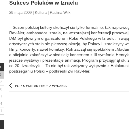
Sukces Polaków w Izraelu
29 maja 2009 | Kultura | Paulina Wilk
– Sezon polskiej kultury skończył się tylko formalnie, tak naprawd
Rav-Ner, ambasador Izraela, na wczorajszej konferencji prasowej
IAM był głównym organizatorem Roku Polskiego w Izraelu. Trwają
artystycznych stała się pierwszą okazją, by Polacy i Izraelczycy w
filmy, koncerty, nawet komiksy. Rok zaczął się spektaklem „Madam
a oficjalnie zakończył w niedzielę koncertem z III symfonią Henry
jeszcze wystawy i prezentacje animacji. Program przyciągnął ok. 
co 20. Izraelczyk. – To nie był rok związany wyłącznie z Holokau
postrzeganiu Polski – podkreślił Zvi Rav-Ner.
D
3
POPRZEDNI ARTYKUŁ Z WYDANIA
10
17
24
31