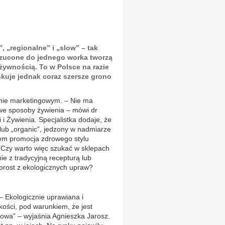
”, „regionalne” i „slow” – tak
zucone do jednego worka tworzą
ywnością. To w Polsce na razie
skuje jednak coraz szersze grono
nie marketingowym. – Nie ma
owe sposoby żywienia – mówi dr
 i Żywienia. Specjalistka dodaje, że
 lub „organic”, jedzony w nadmiarze
tem promocja zdrowego stylu
. Czy warto więc szukać w sklepach
 z tradycyjną recepturą lub
prost z ekologicznych upraw?
 – Ekologicznie uprawiana i
ości, pod warunkiem, że jest
rowa” – wyjaśnia Agnieszka Jarosz.