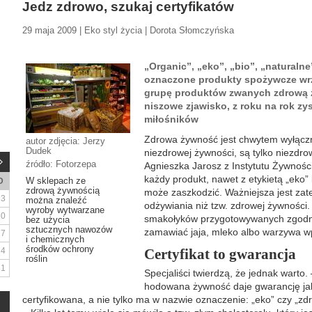
Jedz zdrowo, szukaj certyfikatów
29 maja 2009 | Eko styl życia | Dorota Słomczyńska
„Organic”, „eko”, „bio”, „naturalne
oznaczone produkty spożywcze wr
grupę produktów zwanych zdrową ż
niszowe zjawisko, z roku na rok zy
miłośników
Zdrowa żywność jest chwytem wyłącz
autor zdjęcia: Jerzy
Dudek
niezdrowej żywności, są tylko niezdr
źródło: Fotorzepa
Agnieszka Jarosz z Instytutu Żywności
każdy produkt, nawet z etykietą „eko”
W sklepach ze
D
zdrową żywnością
może zaszkodzić. Ważniejsza jest za
3
można znaleźć
odżywiania niż tzw. zdrowej żywności
wyroby wytwarzane
10
smakołyków przygotowywanych zgodnie
bez użycia
sztucznych nawozów
zamawiać jaja, mleko albo warzywa w
17
i chemicznych
środków ochrony
24
Certyfikat to gwarancja
roślin
31
Specjaliści twierdzą, że jednak warto.
hodowana żywność daje gwarancję jak
certyfikowana, a nie tylko ma w nazwie oznaczenie: „eko” czy „zd