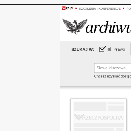
SZKOLENIA I KONFERENCJE
PO
Prawo
SZUKAJ W:
Chcesz uzyskać dostę