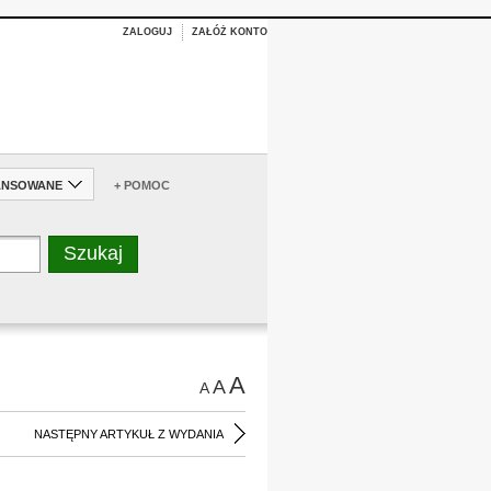
ZALOGUJ
ZAŁÓŻ KONTO
ANSOWANE
+ POMOC
A
A
A
NASTĘPNY ARTYKUŁ Z WYDANIA