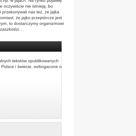
st np. w jajach. Na rynku pojawiły
e oczywiście nie istnieją, bo
 przekonywali nas też, że jajka
omiast, że jajko przepiórcze jest
rczym, to dostarczymy organizmowi
zaszkodzi...
alnych tekstów opublikowanych
 Polsce i świecie, wzbogacone o