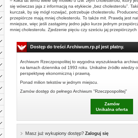
– Kilka lat temu wiele się mówiło o tzw. złym cholesterolu, który je
się wówczas jaja z informacją na etykiecie „bez cholesterolu”. Taki
kurczak, by się mógł rozwijać, potrzebuje cholesterolu. Producenci
przepiórcze mają mniej cholesterolu. To także mit. Prawdą jest nat
mniejsze, więc jeśli zastąpimy jedno jajko kurze jednym przepió
mniej cholesterolu. Zjedzenie pięciu czy sześciu jaj przepiórczych 
Dostęp do treści Archiwum.rp.pl jest płatny.
Archiwum Rzeczpospolitej to wygodna wyszukiwarka archiw
na łamach dziennika od 1993 roku. Unikalne źródło wiedzy o
perspektywę ekonomiczną i prawną.
Ponad milion tekstów w jednym miejscu.
Zamów dostęp do pełnego Archiwum "Rzeczpospolitej"
Zamów
Unikalna oferta
Masz już wykupiony dostęp?
Zaloguj się