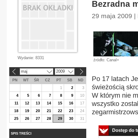
Bezradna m
29 maja 2009 | 
Wydanie:
8331
źródło: Canal+
maj
2009
«
»
Po 17 latach J
PN
WT
ŚR
CZ
PT
SB
ND
świeżością skr
1
2
3
W którym nie m
4
5
6
7
8
9
10
wszystko zosta
11
12
13
14
15
16
17
zegarmistrzows
18
19
20
21
22
23
24
25
26
27
28
29
30
31
Dostęp do tr
SPIS TREŚCI