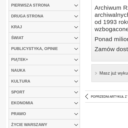
PIERWSZA STRONA
Archiwum Rz
archiwalnyc
DRUGA STRONA
od 1993 roku
KRAJ
wzbogacone
ŚWIAT
Ponad milio
Zamów dostę
PUBLICYSTYKA, OPINIE
PIĄTEK+
NAUKA
Masz już wyku
KULTURA
SPORT
POPRZEDNI ARTYKUŁ Z
EKONOMIA
PRAWO
ŻYCIE WARSZAWY