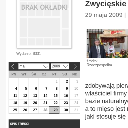
Zwycięskie
29 maja 2009 |
Wydanie:
8331
źródło:
Rzeczpospolita
maj
2009
«
»
PN
WT
ŚR
CZ
PT
SB
ND
1
2
3
zdobywają pier
4
5
6
7
8
9
10
właściciel fir
11
12
13
14
15
16
17
bazie naturalny
18
19
20
21
22
23
24
a to mięso jest
25
26
27
28
29
30
31
jaki stosuje si
SPIS TREŚCI