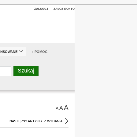
ZALOGUJ
ZAŁÓŻ KONTO
ANSOWANE
+ POMOC
A
A
A
NASTĘPNY ARTYKUŁ Z WYDANIA