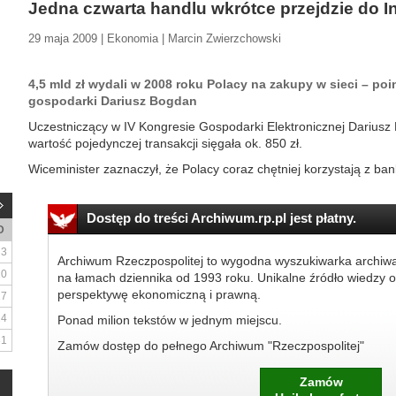
Jedna czwarta handlu wkrótce przejdzie do I
29 maja 2009 | Ekonomia | Marcin Zwierzchowski
4,5 mld zł wydali w 2008 roku Polacy na zakupy w sieci – po
gospodarki Dariusz Bogdan
Uczestniczący w IV Kongresie Gospodarki Elektronicznej Dariusz 
wartość pojedynczej transakcji sięgała ok. 850 zł.
Wiceminister zaznaczył, że Polacy coraz chętniej korzystają z ban
Dostęp do treści Archiwum.rp.pl jest płatny.
D
3
Archiwum Rzeczpospolitej to wygodna wyszukiwarka archiw
10
na łamach dziennika od 1993 roku. Unikalne źródło wiedzy o
perspektywę ekonomiczną i prawną.
17
24
Ponad milion tekstów w jednym miejscu.
31
Zamów dostęp do pełnego Archiwum "Rzeczpospolitej"
Zamów