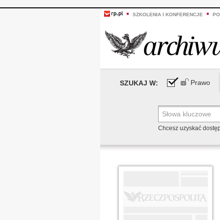
SZKOLENIA I KONFERENCJE
PO
Prawo
SZUKAJ W:
Chcesz uzyskać dostę