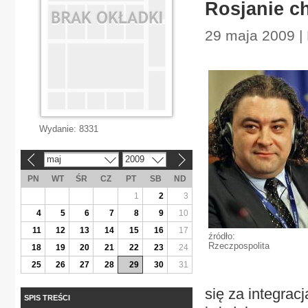
Rosjanie ch
29 maja 2009 |
Wydanie:
8331
maj
2009
«
»
PN
WT
ŚR
CZ
PT
SB
ND
1
2
3
4
5
6
7
8
9
10
11
12
13
14
15
16
17
źródło:
Rzeczpospolita
18
19
20
21
22
23
24
25
26
27
28
29
30
31
się za integrac
SPIS TREŚCI