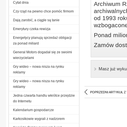
Cytat dnia
Archiwum Rz
archiwalnyc
Czy rząd na pewno chce pomóc firmom
od 1993 roku
Dają zarobić, a ciągle są tanie
wzbogacone
Emerytury czeka rewizja
Ponad milio
Energetycy planują sprzedaż obligacji
za ponad miliard
Zamów dostę
General Motors dogadał się ze swoimi
wierzycielami
Gry wideo – nowa nisza na rynku
Masz już wyku
reklamy
Gry wideo – nowa nisza na rynku
reklamy
POPRZEDNI ARTYKUŁ Z
Jedna czwarta handlu wkrótce przejdzie
do Internetu
Kalendarium gospodarcze
Karkosikowie wygrali z nadzorem