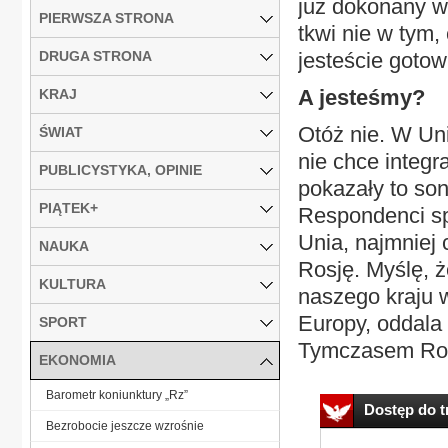
już dokonany w
PIERWSZA STRONA
tkwi nie w tym,
DRUGA STRONA
jesteście gotow
A jesteśmy?
KRAJ
Otóż nie. W Un
ŚWIAT
nie chce integr
PUBLICYSTYKA, OPINIE
pokazały to son
PIĄTEK+
Respondenci sp
Unia, najmniej 
NAUKA
Rosję. Myślę, 
KULTURA
naszego kraju w
Europy, oddala 
SPORT
Tymczasem Ros
EKONOMIA
Barometr koniunktury „Rz”
Dostęp do tr
Bezrobocie jeszcze wzrośnie