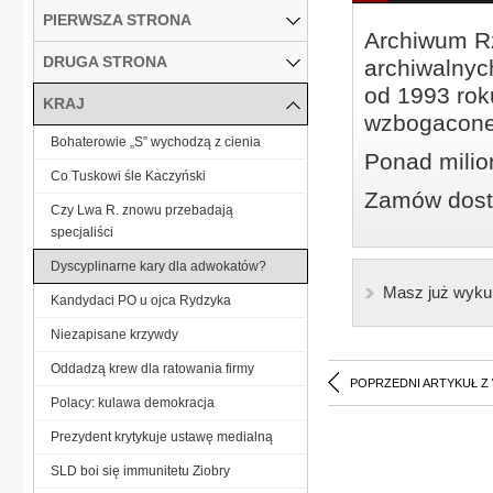
PIERWSZA STRONA
Archiwum Rz
DRUGA STRONA
archiwalnyc
od 1993 roku
KRAJ
wzbogacone
Bohaterowie „S” wychodzą z cienia
Ponad milio
Co Tuskowi śle Kaczyński
Zamów dostę
Czy Lwa R. znowu przebadają
specjaliści
Dyscyplinarne kary dla adwokatów?
Masz już wyku
Kandydaci PO u ojca Rydzyka
Niezapisane krzywdy
Oddadzą krew dla ratowania firmy
POPRZEDNI ARTYKUŁ Z
Polacy: kulawa demokracja
Prezydent krytykuje ustawę medialną
SLD boi się immunitetu Ziobry