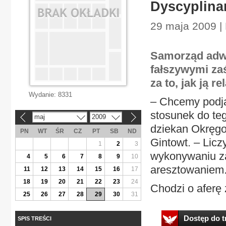
Dyscyplina
29 maja 2009 | 
Samorząd adwo
fałszywymi za
za to, jak ją r
Wydanie:
8331
– Chcemy podją
stosunek do te
maj
2009
«
»
dziekan Okręg
PN
WT
ŚR
CZ
PT
SB
ND
Gintowt. – Lic
1
2
3
wykonywaniu z
4
5
6
7
8
9
10
aresztowaniem
11
12
13
14
15
16
17
18
19
20
21
22
23
24
Chodzi o aferę 
25
26
27
28
29
30
31
Dostęp do tr
SPIS TREŚCI