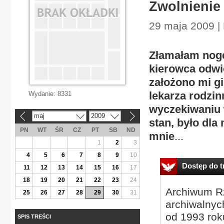
Zwolnienie 
29 maja 2009 | 
Złamałam nog
kierowca odwió
założono mi gi
lekarza rodzin
Wydanie:
8331
wyczekiwaniu 
maj
2009
«
»
stan, było dla
PN
WT
ŚR
CZ
PT
SB
ND
mnie
...
1
2
3
4
5
6
7
8
9
10
Dostęp do tr
11
12
13
14
15
16
17
18
19
20
21
22
23
24
Archiwum Rz
25
26
27
28
29
30
31
archiwalnyc
od 1993 roku
SPIS TREŚCI