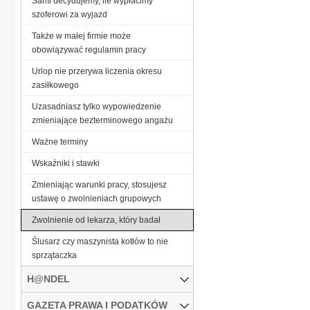
Sami decydujemy, ile wypłacimy
szoferowi za wyjazd
Także w małej firmie może
obowiązywać regulamin pracy
Urlop nie przerywa liczenia okresu
zasiłkowego
Uzasadniasz tylko wypowiedzenie
zmieniające bezterminowego angażu
Ważne terminy
Wskaźniki i stawki
Zmieniając warunki pracy, stosujesz
ustawę o zwolnieniach grupowych
Zwolnienie od lekarza, który badał
Ślusarz czy maszynista kotłów to nie
sprzątaczka
H@NDEL
GAZETA PRAWA I PODATKÓW