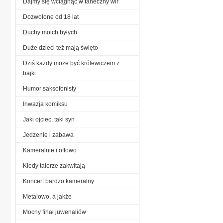
Dajmy się wciągnąć w taneczny wir
Dozwolone od 18 lat
Duchy moich byłych
Duże dzieci też mają święto
Dziś każdy może być królewiczem z
bajki
Humor saksofonisty
Inwazja komiksu
Jaki ojciec, taki syn
Jedzenie i zabawa
Kameralnie i offowo
Kiedy talerze zakwitają
Koncert bardzo kameralny
Metalowo, a jakże
Mocny finał juwenaliów