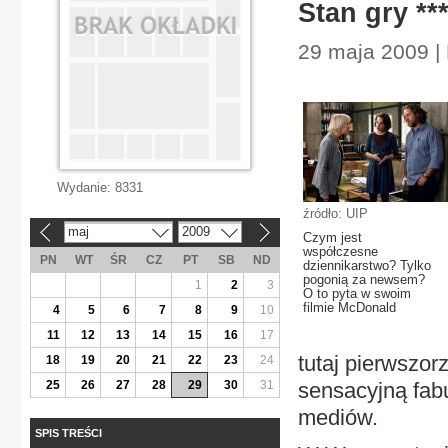
Stan gry **
29 maja 2009 | 
Wydanie:
8331
źródło: UIP
maj
2009
«
»
Czym jest
współczesne
PN
WT
ŚR
CZ
PT
SB
ND
dziennikarstwo? Tylko
pogonią za newsem?
1
2
3
O to pyta w swoim
filmie McDonald
4
5
6
7
8
9
10
11
12
13
14
15
16
17
tutaj pierwszo
18
19
20
21
22
23
24
25
26
27
28
29
30
31
sensacyjną fab
mediów.
SPIS TREŚCI