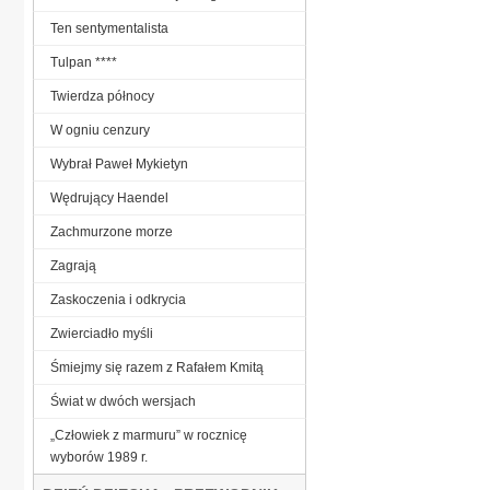
Ten sentymentalista
Tulpan ****
Twierdza północy
W ogniu cenzury
Wybrał Paweł Mykietyn
Wędrujący Haendel
Zachmurzone morze
Zagrają
Zaskoczenia i odkrycia
Zwierciadło myśli
Śmiejmy się razem z Rafałem Kmitą
Świat w dwóch wersjach
„Człowiek z marmuru” w rocznicę
wyborów 1989 r.