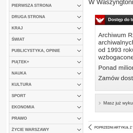
W Waszyngtonie 
PIERWSZA STRONA
DRUGA STRONA
Dostęp do tr
KRAJ
Archiwum Rz
ŚWIAT
archiwalnyc
od 1993 roku
PUBLICYSTYKA, OPINIE
wzbogacone
PIĄTEK+
Ponad milio
NAUKA
Zamów dostę
KULTURA
SPORT
Masz już wyku
EKONOMIA
PRAWO
POPRZEDNI ARTYKUŁ Z
ŻYCIE WARSZAWY