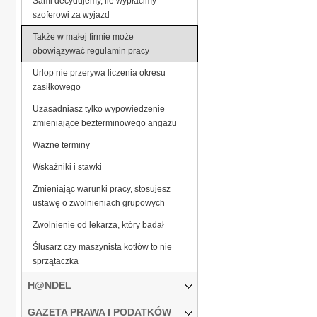
Sami decydujemy, ile wypłacimy
szoferowi za wyjazd
Także w małej firmie może
obowiązywać regulamin pracy
Urlop nie przerywa liczenia okresu
zasiłkowego
Uzasadniasz tylko wypowiedzenie
zmieniające bezterminowego angażu
Ważne terminy
Wskaźniki i stawki
Zmieniając warunki pracy, stosujesz
ustawę o zwolnieniach grupowych
Zwolnienie od lekarza, który badał
Ślusarz czy maszynista kotłów to nie
sprzątaczka
H@NDEL
GAZETA PRAWA I PODATKÓW