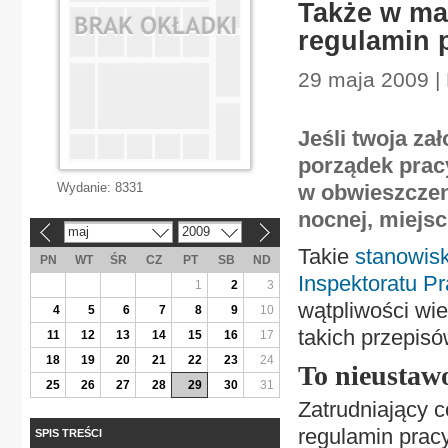
Także w ma
regulamin 
29 maja 2009 |
Jeśli twoja zał
porządek prac
Wydanie:
8331
w obwieszczeni
nocnej, miejsc
maj
2009
«
»
Takie
stanowis
PN
WT
ŚR
CZ
PT
SB
ND
Inspektoratu Pr
1
2
3
wątpliwości wi
4
5
6
7
8
9
10
takich przepisó
11
12
13
14
15
16
17
18
19
20
21
22
23
24
To nieustaw
25
26
27
28
29
30
31
Zatrudniający 
regulamin prac
SPIS TREŚCI