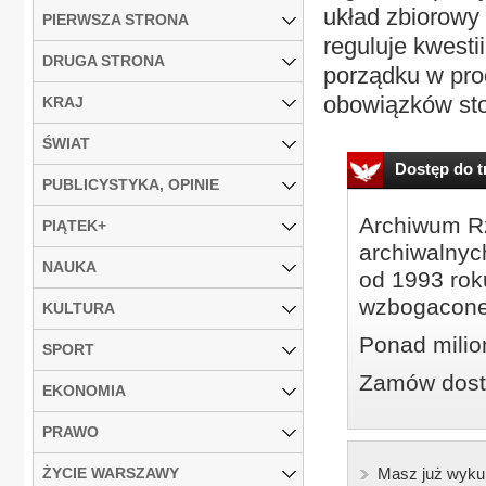
układ zbiorowy 
PIERWSZA STRONA
reguluje kwesti
DRUGA STRONA
porządku w pro
obowiązków stos
KRAJ
ŚWIAT
Dostęp do tr
PUBLICYSTYKA, OPINIE
Archiwum Rz
PIĄTEK+
archiwalnyc
NAUKA
od 1993 roku
wzbogacone
KULTURA
Ponad milio
SPORT
Zamów dostę
EKONOMIA
PRAWO
ŻYCIE WARSZAWY
Masz już wyku