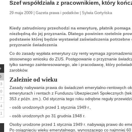
Szef współdziała z pracownikiem, który koń
29 maja 2009 | Gazeta prawa i podatków | Sylwia Gortyńska
Kiedy zatrudniony przechodzi na emeryturę, płatnik pomag
niezbędną do jej przyznania. Dlatego powinien rzetelnie pr
podstawie której będzie wystawiał zaświadczenia potrzebne
przyznanie świadczenia
Co do zasady wypłata emerytury czy renty wymaga zgromadzenia
stosownego wniosku do ZUS. Postępowanie o przyznanie świadcze
tylko samego zainteresowanego, ale i pracodawcę, który poświad
zarobków.
D
Zależnie od wieku
3
Zasady nabywania prawa do świadczeń emerytalno-rentowych okre
10
emeryturach i rentach z Funduszu Ubezpieczeń Społecznych (tekst
353 z późn. zm.). Od stycznia tego roku odrębne reguły przewid
17
24
- osób urodzonych przed 1 stycznia 1949 r.,
31
- osób urodzonych po 31 grudnia 1948 r.
Osoby urodzone przed 1 stycznia 1949 r. nabywają prawo do emer
Po osiągnięciu wieku emerytalnego, wynoszącego co najmniej 60 la