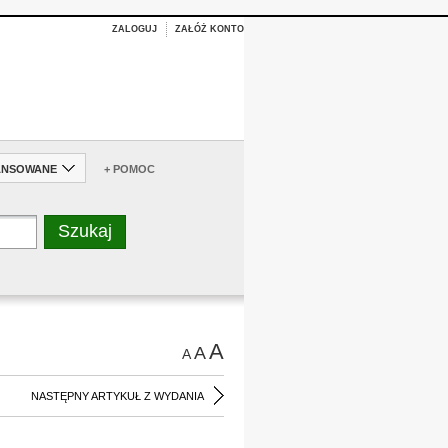
ZALOGUJ
ZAŁÓŻ KONTO
ANSOWANE
+ POMOC
A
A
A
NASTĘPNY ARTYKUŁ Z WYDANIA