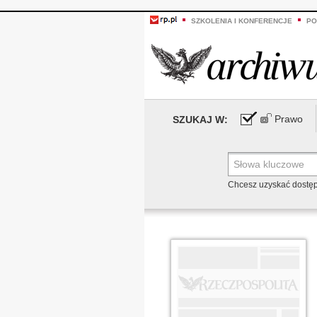
SZKOLENIA I KONFERENCJE
PO
Prawo
SZUKAJ W:
Chcesz uzyskać dostę