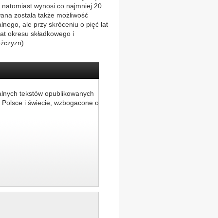
 natomiast wynosi co najmniej 20
owana została także możliwość
nego, ale przy skróceniu o pięć lat
lat okresu składkowego i
czyzn). ...
alnych tekstów opublikowanych
 Polsce i świecie, wzbogacone o