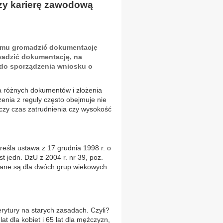
czy karierę zawodową
a mu gromadzić dokumentację
owadzić dokumentację, na
 do sporządzenia wniosku o
 różnych dokumentów i złożenia
nia z reguły często obejmuje nie
czy czas zatrudnienia czy wysokość
śla ustawa z 17 grudnia 1998 r. o
 jedn. DzU z 2004 r. nr 39, poz.
ziane są dla dwóch grup wiekowych:
ytury na starych zasadach. Czyli?
t dla kobiet i 65 lat dla mężczyzn,