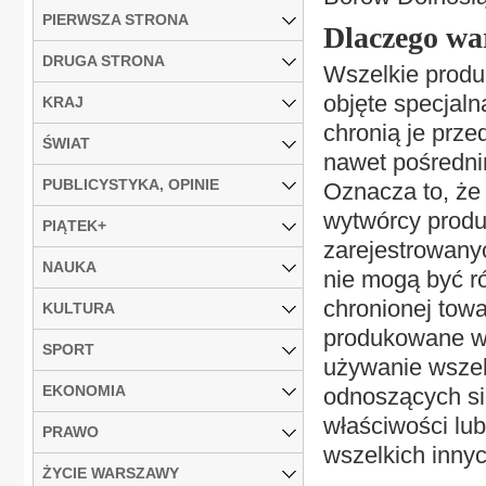
PIERWSZA STRONA
Dlaczego war
DRUGA STRONA
Wszelkie produk
objęte specjal
KRAJ
chronią je prz
ŚWIAT
nawet pośredni
PUBLICYSTYKA, OPINIE
Oznacza to, że
wytwórcy produ
PIĄTEK+
zarejestrowany
NAUKA
nie mogą być r
chronionej towa
KULTURA
produkowane w”
SPORT
używanie wszel
EKONOMIA
odnoszących si
właściwości lu
PRAWO
wszelkich innyc
ŻYCIE WARSZAWY