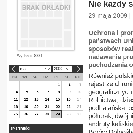
Nie każdy 
29 maja 2009 |
Ochrona i pro
państwach Uni
sposobów reali
nadawanie pro
Wydanie:
8331
pochodzenia o
maj
2009
«
»
Również polski
PN
WT
ŚR
CZ
PT
SB
ND
rejestrze chro
1
2
3
geograficznych.
4
5
6
7
8
9
10
Rolnictwa, dzie
11
12
13
14
15
16
17
podhalańska, os
18
19
20
21
22
23
24
25
26
27
28
29
30
31
półtorak, dwójn
andruty kaliski
SPIS TREŚCI
Borów Dolnoślą