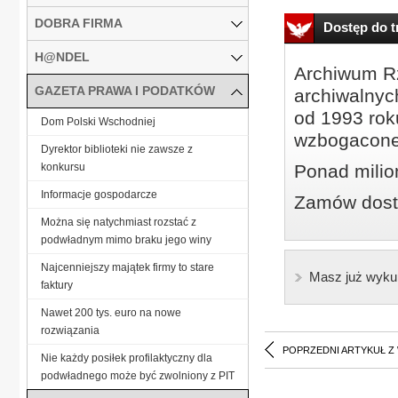
DOBRA FIRMA
Dostęp do tr
H@NDEL
Archiwum Rz
GAZETA PRAWA I PODATKÓW
archiwalnyc
od 1993 roku
Dom Polski Wschodniej
wzbogacone
Dyrektor biblioteki nie zawsze z
konkursu
Ponad milio
Informacje gospodarcze
Zamów dostę
Można się natychmiast rozstać z
podwładnym mimo braku jego winy
Najcenniejszy majątek firmy to stare
Masz już wyku
faktury
Nawet 200 tys. euro na nowe
rozwiązania
POPRZEDNI ARTYKUŁ Z
Nie każdy posiłek profilaktyczny dla
podwładnego może być zwolniony z PIT