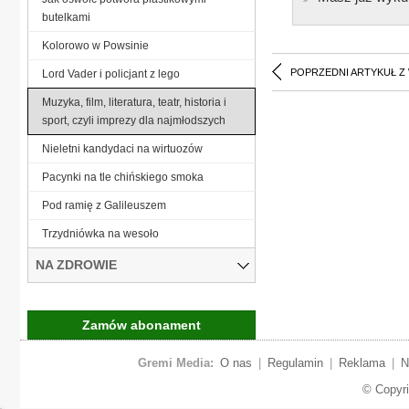
butelkami
Kolorowo w Powsinie
POPRZEDNI ARTYKUŁ Z
Lord Vader i policjant z lego
Muzyka, film, literatura, teatr, historia i
sport, czyli imprezy dla najmłodszych
Nieletni kandydaci na wirtuozów
Pacynki na tle chińskiego smoka
Pod ramię z Galileuszem
Trzydniówka na wesoło
NA ZDROWIE
Zamów abonament
Gremi Media:
O nas
|
Regulamin
|
Reklama
|
N
© Copyr