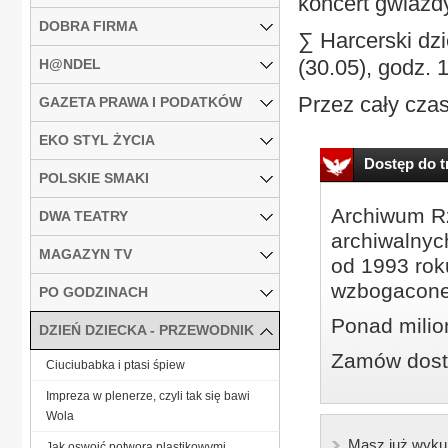
koncert gwiazd
DOBRA FIRMA
∑ Harcerski dzi
(30.05), godz. 
H@NDEL
Przez cały cza
GAZETA PRAWA I PODATKÓW
EKO STYL ŻYCIA
Dostęp do tr
POLSKIE SMAKI
Archiwum Rz
DWA TEATRY
archiwalnyc
MAGAZYN TV
od 1993 roku
wzbogacone
PO GODZINACH
Ponad milio
DZIEŃ DZIECKA - PRZEWODNIK
Zamów dostę
Ciuciubabka i ptasi śpiew
Impreza w plenerze, czyli tak się bawi
Wola
Masz już wyku
Jak oswoić potwora plastikowymi