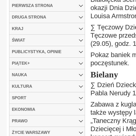
PIERWSZA STRONA
okazji Dnia Dz
Louisa Armstron
DRUGA STRONA
∑ Tęczowy Dzie
KRAJ
Tęczowe przedsz
ŚWIAT
(29.05), godz. 
PUBLICYSTYKA, OPINIE
Pokaz baniek m
poczęstunek.
PIĄTEK+
Bielany
NAUKA
∑ Dzień Dzieck
KULTURA
Pabla Nerudy 1,
SPORT
Zabawa z kuglar
EKONOMIA
także występy 
„Taneczny Krąg
PRAWO
Dziecięcej i Mł
ŻYCIE WARSZAWY