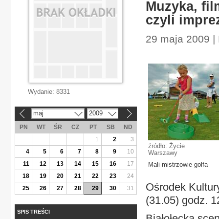
Muzyka, film
czyli impr
29 maja 2009 | 
Wydanie:
8331
maj
2009
«
»
PN
WT
ŚR
CZ
PT
SB
ND
1
2
3
źródło: Życie
4
5
6
7
8
9
10
Warszawy
11
12
13
14
15
16
17
Mali mistrzowie golfa
18
19
20
21
22
23
24
Ośrodek Kultury
25
26
27
28
29
30
31
(31.05) godz. 1
SPIS TREŚCI
Białołęcka scen