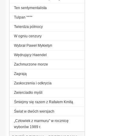
Ten sentymentalista
Tulpan ****
Twierdza północy
W ogniu cenzury
Wybrał Paweł Mykietyn
Wędrujący Haendel
Zachmurzone morze
Zagrają
Zaskoczenia i odkrycia
Zwierciadło myśli
Śmiejmy się razem z Rafałem Kmitą
Świat w dwóch wersjach
„Człowiek z marmuru” w rocznicę
wyborów 1989 r.