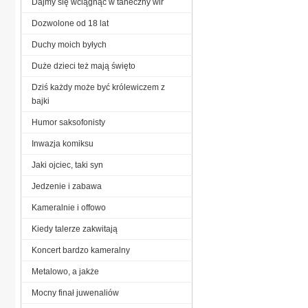
Dajmy się wciągnąć w taneczny wir
Dozwolone od 18 lat
Duchy moich byłych
Duże dzieci też mają święto
Dziś każdy może być królewiczem z
bajki
Humor saksofonisty
Inwazja komiksu
Jaki ojciec, taki syn
Jedzenie i zabawa
Kameralnie i offowo
Kiedy talerze zakwitają
Koncert bardzo kameralny
Metalowo, a jakże
Mocny finał juwenaliów