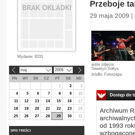
Przeboje ta
29 maja 2009 |
Wydanie:
8331
autor zdjęcia:
Seweryn Sołtys
maj
2009
«
»
źródło: Fotorzepa
PN
WT
ŚR
CZ
PT
SB
ND
1
2
3
4
5
6
7
8
9
10
Dostęp do tr
11
12
13
14
15
16
17
18
19
20
21
22
23
24
Archiwum Rz
25
26
27
28
29
30
31
archiwalnyc
od 1993 roku
SPIS TREŚCI
wzbogacone