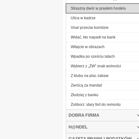
Straszny dwór w praskim hostelu
Ulica w kadrze
Viva! przeciw korridzie
Widać, kto napadł na bank
Witajcie w obrazach
Wpadka po sześciu latach
Wybierz z „ŻW” znak wolności
Z klubu na plac zabaw
Zwrócą za mandat
Złodziej z banku
Żoliborz: stary fort do remontu
DOBRA FIRMA
H@NDEL
GAZETA PRAWA I PODATKÓW