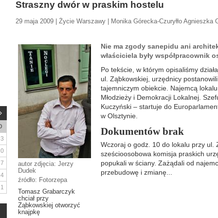
Straszny dwór w praskim hostelu
29 maja 2009 | Życie Warszawy | Monika Górecka-Czuryłło Agnieszka 
Nie ma zgody sanepidu ani architek
właściciela były współpracownik o
Po tekście, w którym opisaliśmy dział
ul. Ząbkowskiej, urzędnicy postanowili
tajemniczym obiekcie. Najemcą lokalu
Młodzieży i Demokracji Lokalnej. Sz
Kuczyński – startuje do Europarlament
w Olsztynie.
D
Dokumentów brak
3
Wczoraj o godz. 10 do lokalu przy ul.
10
sześcioosobowa komisja praskich urzę
popukali w ściany. Zażądali od naje
17
autor zdjęcia: Jerzy
Dudek
przebudowę i zmianę...
24
źródło: Fotorzepa
31
Tomasz Grabarczyk
chciał przy
Ząbkowskiej otworzyć
knajpkę