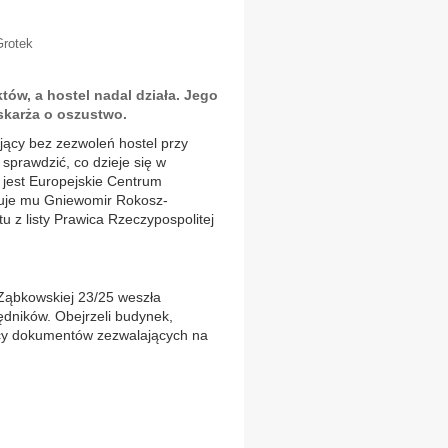
Grotek
tów, a hostel nadal działa. Jego
skarża o oszustwo.
ający bez zezwoleń hostel przy
 sprawdzić, co dzieje się w
 jest Europejskie Centrum
efuje mu Gniewomir Rokosz-
u z listy Prawica Rzeczypospolitej
 Ząbkowskiej 23/25 weszła
dników. Obejrzeli budynek,
mcy dokumentów zezwalających na