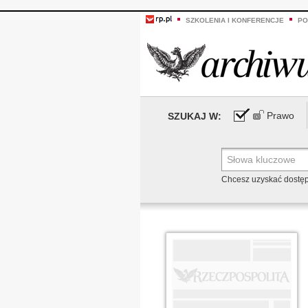
SZKOLENIA I KONFERENCJE
PO
Prawo
SZUKAJ W:
Chcesz uzyskać dostę