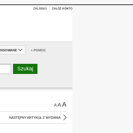
ZALOGUJ
ZAŁÓŻ KONTO
ANSOWANE
+ POMOC
A
A
A
NASTĘPNY ARTYKUŁ Z WYDANIA