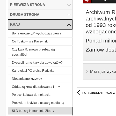
PIERWSZA STRONA
Archiwum Rz
DRUGA STRONA
archiwalnyc
od 1993 roku
KRAJ
wzbogacone
Bohaterowie „S” wychodzą z cienia
Ponad milio
Co Tuskowi śle Kaczyński
Zamów dostę
Czy Lwa R. znowu przebadają
specjaliści
Dyscyplinarne kary dla adwokatów?
Kandydaci PO u ojca Rydzyka
Masz już wyku
Niezapisane krzywdy
Oddadzą krew dla ratowania firmy
POPRZEDNI ARTYKUŁ Z
Polacy: kulawa demokracja
Prezydent krytykuje ustawę medialną
SLD boi się immunitetu Ziobry