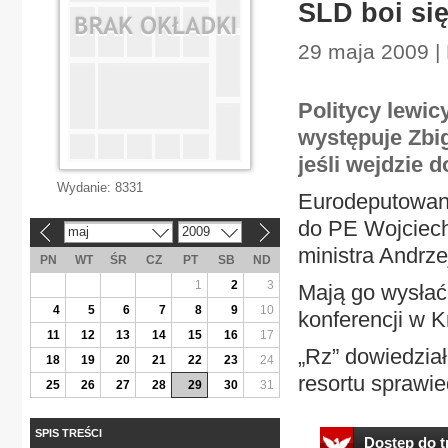
SLD boi si
29 maja 2009 | 
Politycy lewic
występuje Zbi
jeśli wejdzie 
Wydanie:
8331
Eurodeputowan
do PE Wojciech
maj
2009
«
»
ministra Andrz
PN
WT
ŚR
CZ
PT
SB
ND
1
2
3
Mają go wysłać 
4
5
6
7
8
9
10
konferencji w K
11
12
13
14
15
16
17
„Rz” dowiedzia
18
19
20
21
22
23
24
resortu sprawied
25
26
27
28
29
30
31
SPIS TREŚCI
Dostęp do tr