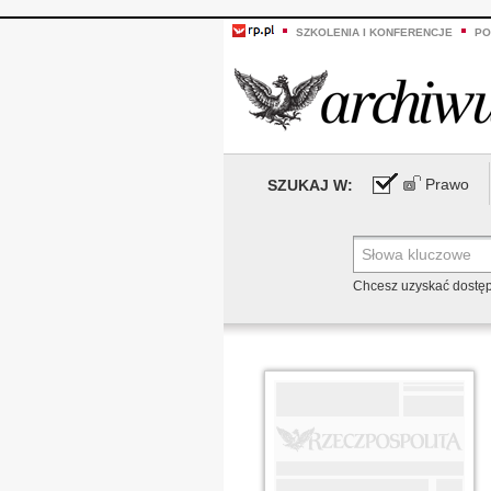
SZKOLENIA I KONFERENCJE
PO
Prawo
SZUKAJ W:
Chcesz uzyskać dostę