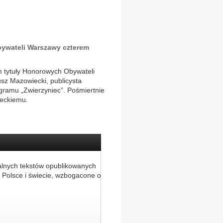
bywateli Warszawy czterem
m tytuły Honorowych Obywateli
sz Mazowiecki, publicysta
ogramu „Zwierzyniec”. Pośmiertnie
leckiemu.
alnych tekstów opublikowanych
 Polsce i świecie, wzbogacone o