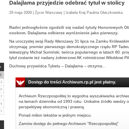
Dalajlama przyjedzie odebrać tytuł w stolicy
29 maja 2009 | Życie Warszawy | Izabela Kraj Paulina Głaczkowska
Radni jednogłośnie zgodzili się nadać tytuły Honorowych O
osobom. Dalajlama odbierze wyróżnienie jako pierwszy.
Na uroczystej sesji Rady Warszawy 31 lipca na Zamku Królewski
otrzymają: premier pierwszego demokratycznego rządu RP Tadeu
telewizyjny Michał Sumiński, twórca popularnego w latach 80. pr
tytuł zostanie też nadany żołnierzowi AK rotmistrzowi Witoldowi Pi
Duchowy przywódca Tybetu – Dalajlama – otrzyma...
D
Dostęp do treści Archiwum.rp.pl jest płatny.
3
10
Archiwum Rzeczpospolitej to wygodna wyszukiwarka archiw
17
na łamach dziennika od 1993 roku. Unikalne źródło wiedzy o
24
perspektywę ekonomiczną i prawną.
31
Ponad milion tekstów w jednym miejscu.
Zamów dostęp do pełnego Archiwum "Rzeczpospolitej"