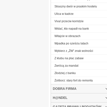
Straszny dwór w praskim hostelu
Ulica w kadrze
Viva! przeciw korridzie
Widać, kto napadł na bank
Witajcie w obrazach
Wpadka po sześciu latach
Wybierz z „ŻW” znak wolności
Z klubu na plac zabaw
Zwrócą za mandat
Złodziej z banku
Żoliborz: stary fort do remontu
DOBRA FIRMA
H@NDEL
GAZETA PRAWA I PODATKÓW