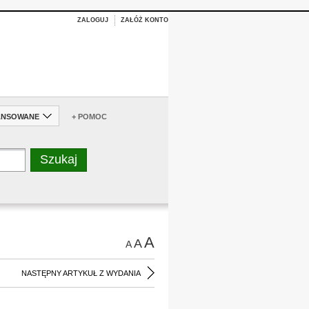
ZALOGUJ
ZAŁÓŻ KONTO
ANSOWANE
+ POMOC
A
A
A
NASTĘPNY ARTYKUŁ Z WYDANIA