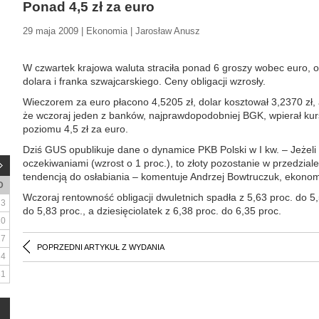
Ponad 4,5 zł za euro
29 maja 2009 | Ekonomia | Jarosław Anusz
W czwartek krajowa waluta straciła ponad 6 groszy wobec euro, o
dolara i franka szwajcarskiego. Ceny obligacji wzrosły.
Wieczorem za euro płacono 4,5205 zł, dolar kosztował 3,2370 zł, a
że wczoraj jeden z banków, najprawdopodobniej BGK, wpierał kurs 
poziomu 4,5 zł za euro.
Dziś GUS opublikuje dane o dynamice PKB Polski w I kw. – Jeżeli
oczekiwaniami (wzrost o 1 proc.), to złoty pozostanie w przedziale
tendencją do osłabiania – komentuje Andrzej Bowtruczuk, ekono
D
Wczoraj rentowność obligacji dwuletnich spadła z 5,63 proc. do 5,5
3
do 5,83 proc., a dziesięciolatek z 6,38 proc. do 6,35 proc.
10
17
POPRZEDNI ARTYKUŁ Z WYDANIA
24
31