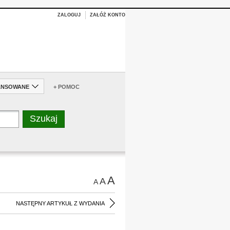
ZALOGUJ
ZAŁÓŻ KONTO
ANSOWANE
+ POMOC
A
A
A
NASTĘPNY ARTYKUŁ Z WYDANIA