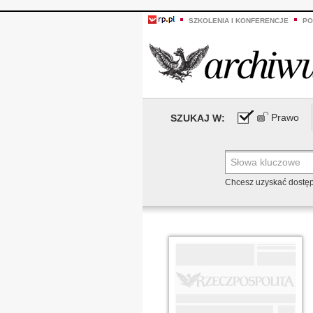
SZKOLENIA I KONFERENCJE
PO
Prawo
SZUKAJ W:
Chcesz uzyskać dostę