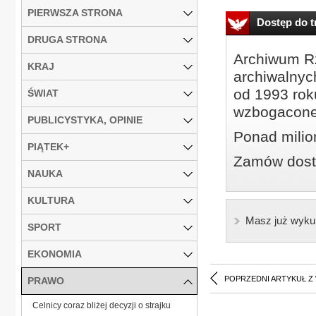
PIERWSZA STRONA
Dostęp do tr
DRUGA STRONA
Archiwum Rz
KRAJ
archiwalnyc
od 1993 roku
ŚWIAT
wzbogacone
PUBLICYSTYKA, OPINIE
Ponad milio
PIĄTEK+
Zamów dostę
NAUKA
KULTURA
Masz już wyku
SPORT
EKONOMIA
POPRZEDNI ARTYKUŁ Z
PRAWO
Celnicy coraz bliżej decyzji o strajku