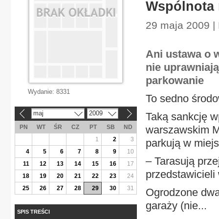
Wspólnota 
29 maja 2009 |
Ani ustawa o w
nie uprawniaj
parkowanie
Wydanie:
8331
To sedno środ
maj
2009
Taką sankcję w
«
»
PN
WT
ŚR
CZ
PT
SB
ND
warszawskim Mo
1
2
3
parkują w miej
4
5
6
7
8
9
10
– Tarasują prze
11
12
13
14
15
16
17
przedstawicieli
18
19
20
21
22
23
24
25
26
27
28
29
30
31
Ogrodzone dwa 
garaży (nie...
SPIS TREŚCI