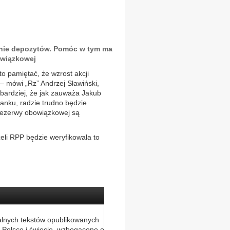
nie depozytów. Pomóc w tym ma
owiązkowej
 pamiętać, że wzrost akcji
– mówi „Rz” Andrzej Sławiński,
 bardziej, że jak zauważa Jakub
anku, radzie trudno będzie
 rezerwy obowiązkowej są
żeli RPP będzie weryfikowała to
alnych tekstów opublikowanych
 Polsce i świecie, wzbogacone o