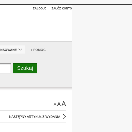
ZALOGUJ
ZAŁÓŻ KONTO
ANSOWANE
+ POMOC
A
A
A
NASTĘPNY ARTYKUŁ Z WYDANIA