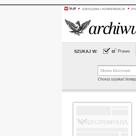
SZKOLENIA I KONFERENCJE
PO
Prawo
SZUKAJ W:
Chcesz uzyskać dostę