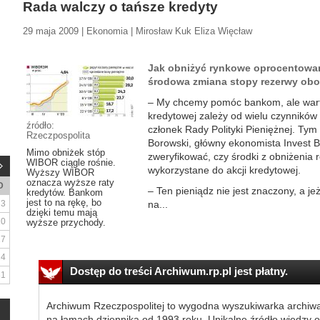
Rada walczy o tańsze kredyty
29 maja 2009 | Ekonomia | Mirosław Kuk Eliza Więcław
Jak obniżyć rynkowe oprocentowa
środowa zmiana stopy rezerwy ob
– My chcemy pomóc bankom, ale warto
kredytowej zależy od wielu czynników 
źródło:
członek Rady Polityki Pieniężnej. Tym
Rzeczpospolita
Borowski, główny ekonomista Invest B
Mimo obniżek stóp
zweryfikować, czy środki z obniżenia
WIBOR ciągle rośnie.
wykorzystane do akcji kredytowej.
Wyższy WIBOR
oznacza wyższe raty
D
– Ten pieniądz nie jest znaczony, a je
kredytów. Bankom
jest to na rękę, bo
3
na...
dzięki temu mają
10
wyższe przychody.
17
24
Dostęp do treści Archiwum.rp.pl jest płatny.
31
Archiwum Rzeczpospolitej to wygodna wyszukiwarka archiw
na łamach dziennika od 1993 roku. Unikalne źródło wiedzy o