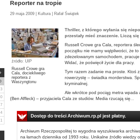
Reporter na tropie
29 maja 2009 | Kultura | Rafał Świątek
Thriller, z którego wyłania się nie
przestały mieć znaczenie. Liczą si
Russell Crowe gra Cala, reportera śl
początku nie mamy wątpliwości, że to 
zdezelowanym samochodem, pracuje 
źródło: UIP
Widać, że poświęcił życie dla pracy.
Russell Crowe gra
Tym razem zadanie ma proste. Ktoś 
Cala, dociekliwego
reportera z
rowerzystę – świadka morderstwa. Sp
D
Waszyngtonu
kryminalnej.
3
Ale wkrótce pod pociąg metra wpada 
10
(Ben Affleck) – przyjaciela Cala ze studiów. Media rzucają się...
17
24
Dostęp do treści Archiwum.rp.pl jest płatny.
31
Archiwum Rzeczpospolitej to wygodna wyszukiwarka archiw
na łamach dziennika od 1993 roku. Unikalne źródło wiedzy o