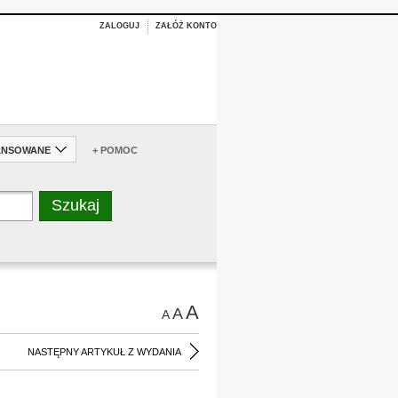
ZALOGUJ
ZAŁÓŻ KONTO
ANSOWANE
+ POMOC
A
A
A
NASTĘPNY ARTYKUŁ Z WYDANIA