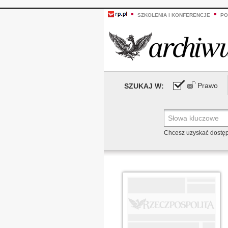
SZKOLENIA I KONFERENCJE
PO
Prawo
SZUKAJ W:
Chcesz uzyskać dostę